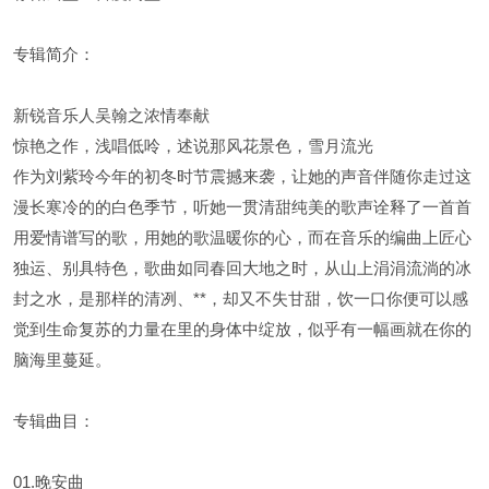
专辑简介：
新锐音乐人吴翰之浓情奉献
惊艳之作，浅唱低呤，述说那风花景色，雪月流光
作为刘紫玲今年的初冬时节震撼来袭，让她的声音伴随你走过这
漫长寒冷的的白色季节，听她一贯清甜纯美的歌声诠释了一首首
用爱情谱写的歌，用她的歌温暖你的心，而在音乐的编曲上匠心
独运、别具特色，歌曲如同春回大地之时，从山上涓涓流淌的冰
封之水，是那样的清冽、**，却又不失甘甜，饮一口你便可以感
觉到生命复苏的力量在里的身体中绽放，似乎有一幅画就在你的
脑海里蔓延。
专辑曲目：
01.晚安曲