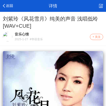
详情
刘紫玲《风花雪月》纯美的声音 浅唱低呤
[WAV+CUE]
音乐心情
+ 关注
2025-1-27
#华语音乐