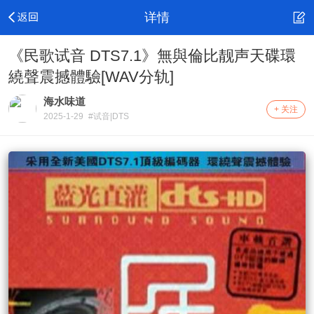
详情
《民歌试音 DTS7.1》無與倫比靓声天碟環
繞聲震撼體驗[WAV分轨]
海水味道
+ 关注
2025-1-29
#试音|DTS