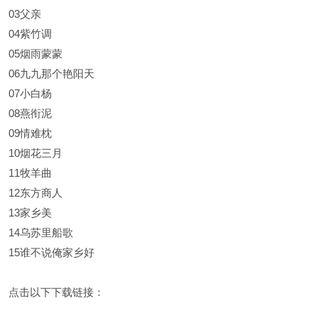
03父亲
04紫竹调
05烟雨蒙蒙
06九九那个艳阳天
07小白杨
08燕衔泥
09情难枕
10烟花三月
11牧羊曲
12东方商人
13家乡美
14乌苏里船歌
15谁不说俺家乡好
点击以下下载链接：