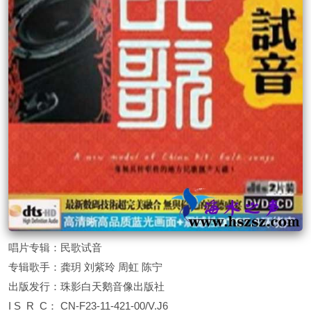
唱片专辑：民歌试音
专辑歌手：龚玥 刘紫玲 周虹 陈宁
出版发行：珠影白天鹅音像出版社
I S R C： CN-F23-11-421-00/V.J6