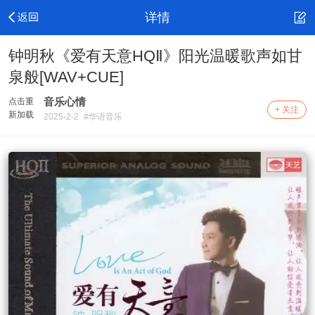
详情
钟明秋《爱有天意HQⅡ》阳光温暖歌声如甘
泉般[WAV+CUE]
音乐心情
点击重
+ 关注
新加载
2025-2-2
#华语音乐