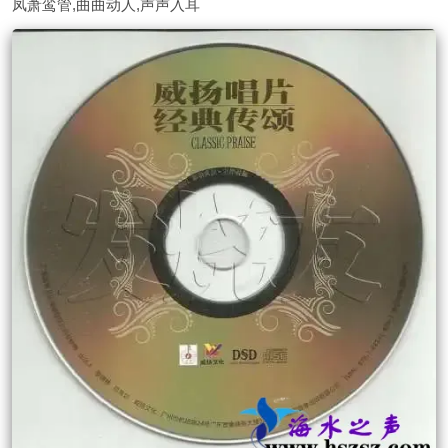
凤萧鸾管,曲曲动人,声声入耳