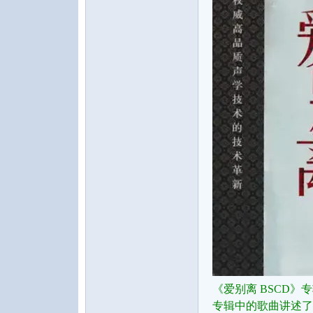
水
之
《爱别离 BSCD
声
专辑中的歌曲讲述了