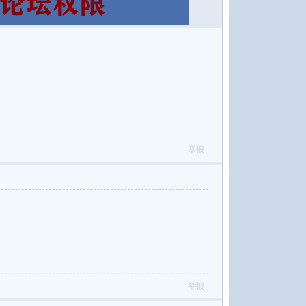
举报
举报