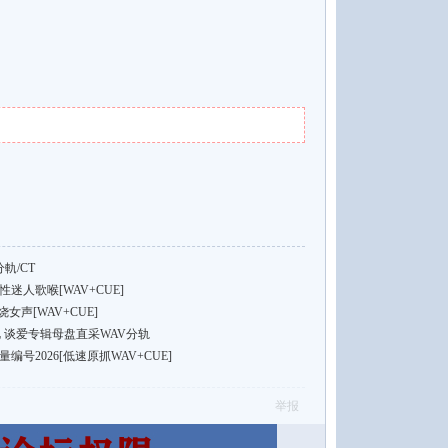
 分軌/CT
迷人歌喉[WAV+CUE]
烧女声[WAV+CUE]
t 谭艳 谈爱专辑母盘直采WAV分轨
编号2026[低速原抓WAV+CUE]
举报