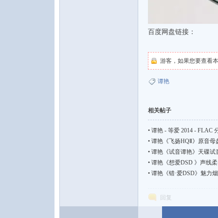
百度网盘链接：
游客，如果您要查看
谭艳
相关帖子
•
谭艳 - 等爱 2014 - FLAC 
•
谭艳《飞扬HQⅡ》原音母盘
•
谭艳《试音谭艳》天碟试音王
•
谭艳《想爱DSD 》声线柔美
•
谭艳《错·爱DSD》魅力烟
回复