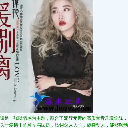
》专辑是一张以情感为主题，融合了流行元素的高质量音乐发烧碟，
关于爱情中的离别与回忆，歌词深入人心，旋律动人，能够触动