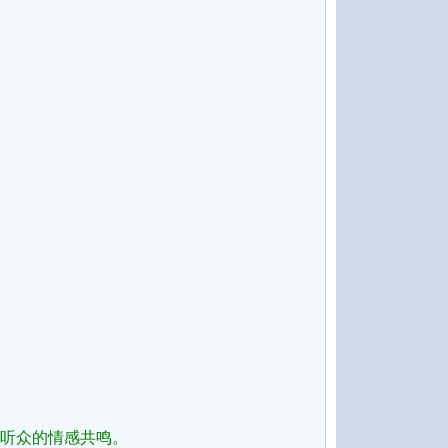
听众的情感共鸣。