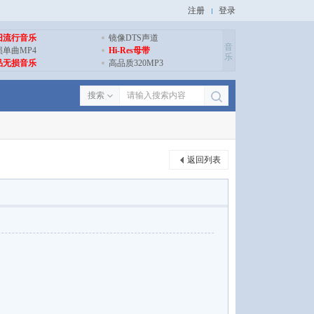
注册
登录
旧流行音乐
镜像DTS声道
音
损单曲MP4
Hi-Res母带
乐
品无损音乐
高品质320MP3
搜索
返回列表