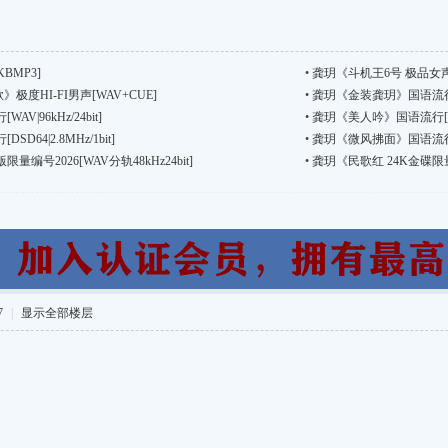
BMP3]
•
龚玥《斗机王6号 极品女声
极度HI-FI男声[WAV+CUE]
•
龚玥《金装龚玥》国语流行[WAV
|96kHz/24bit]
•
龚玥《美人吟》国语流行[ WAV|
64|2.8MHz/1bit]
•
龚玥《微风拂面》国语流行【WAV
编号2026[WAV分轨48kHz24bit]
•
龚玥《民歌红 24K金碟限量版
7
|
显示全部楼层