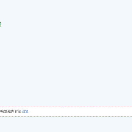
眠
本帖隐藏内容请
回复