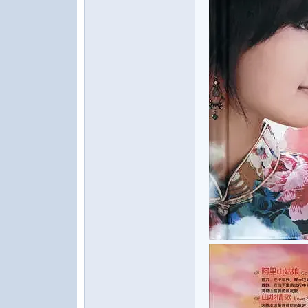
水
之
声