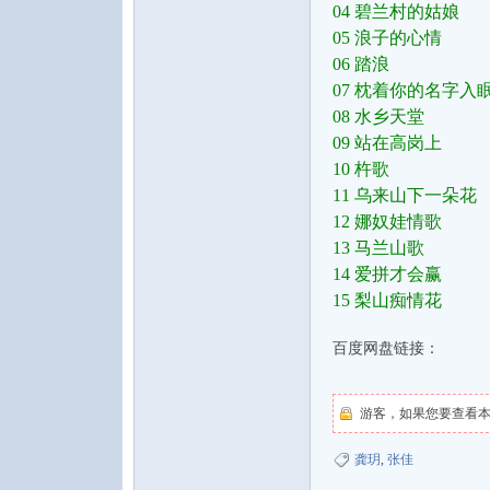
04 碧兰村的姑娘
05 浪子的心情
06 踏浪
07 枕着你的名字入
08 水乡天堂
09 站在高岗上
10 杵歌
11 乌来山下一朵花
12 娜奴娃情歌
13 马兰山歌
14 爱拼才会赢
15 梨山痴情花
百度网盘链接：
游客，如果您要查看
龚玥
,
张佳