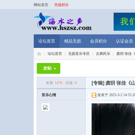
网站首页
充值积分
论坛首页
精品无损
会员积分
认证会员
论坛首页
无损音乐专区
古典民乐
龚玥 张佳《
发帖
海
»
›
›
›
[专辑]
龚玥 张佳《山
查看:
1478
|
回复:
6
音乐心情
发表于 2025-3-2 14:55:2