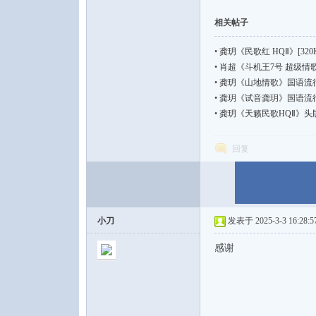
相关帖子
•
龚玥《民歌红 HQⅡ》[320K
•
肖超《斗机王7号 超级情歌》
•
龚玥《山地情歌》国语流行[WAV
•
龚玥《试音龚玥》国语流行[DSD
•
龚玥《天籁民歌HQⅡ》头版限量
回复
小刀
发表于 2025-3-3 16:28:5
感谢