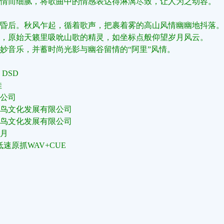
情而细腻，将歌曲中的情感表达得淋漓尽致，让人为之动容‌。
昏后。秋风乍起，循着歌声，把裹着雾的高山风情幽幽地抖落。
，原始天籁里吸吮山歌的精灵，如坐标点般仰望岁月风云。
妙音乐，并蓄时尚光影与幽谷留情的“阿里”风情。
DSD
佳
公司
鸟文化发展有限公司
鸟文化发展有限公司
1月
速原抓WAV+CUE