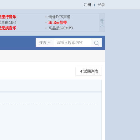
注册
登录
旧流行音乐
镜像DTS声道
音
损单曲MP4
Hi-Res母带
乐
品无损音乐
高品质320MP3
搜索
返回列表