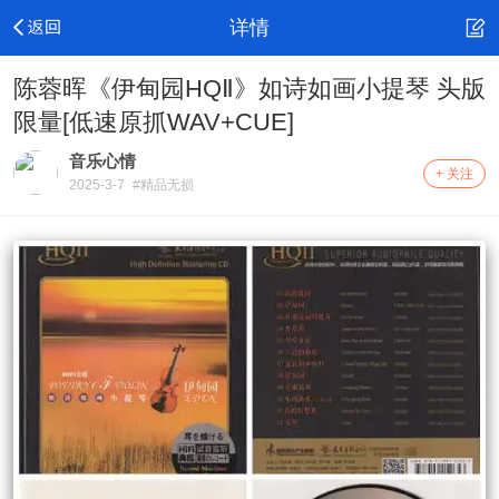
详情
陈蓉晖《伊甸园HQⅡ》如诗如画小提琴 头版
限量[低速原抓WAV+CUE]
音乐心情
+ 关注
2025-3-7
#精品无损