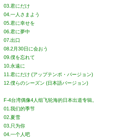
03.君にだけ
04.一人さまよう
05.君に幸せを
06.君に夢中
07.出口
08.2月30日に会おう
09.僕を忘れて
10.永遠に
11.君にだけ (アップテンポ・バージョン)
12.僕らのシーズン (日本語バージョン)
F-4台湾偶像4人组飞轮海的日本出道专辑。
01.我们的季节
02.夏雪
03.只为你
04.一个人吧