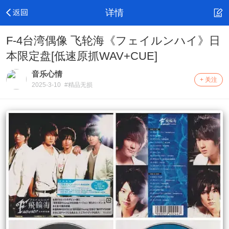
详情
F-4台湾偶像 飞轮海《フェイルンハイ》日
本限定盘[低速原抓WAV+CUE]
音乐心情
+ 关注
2025-3-10
#精品无损