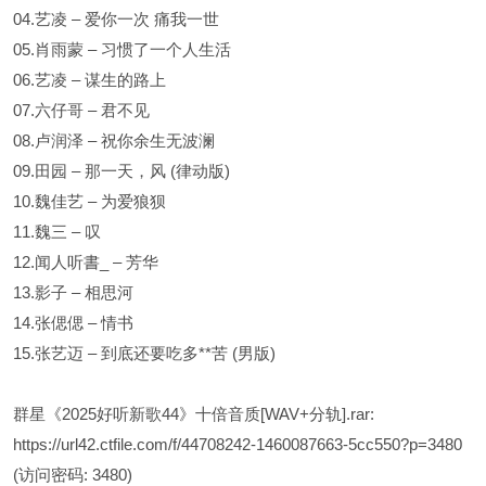
04.艺凌 – 爱你一次 痛我一世
05.肖雨蒙 – 习惯了一个人生活
06.艺凌 – 谋生的路上
07.六仔哥 – 君不见
08.卢润泽 – 祝你余生无波澜
09.田园 – 那一天，风 (律动版)
10.魏佳艺 – 为爱狼狈
11.魏三 – 叹
12.闻人听書_ – 芳华
13.影子 – 相思河
14.张偲偲 – 情书
15.张艺迈 – 到底还要吃多**苦 (男版)
群星《2025好听新歌44》十倍音质[WAV+分轨].rar:
https://url42.ctfile.com/f/44708242-1460087663-5cc550?p=3480
(访问密码: 3480)