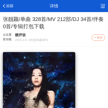
详情
张靓颖/单曲 328首/MV 212部/DJ 34首/伴奏
0首/专辑打包下载
糖拌饭
点击重
+ 关注
新加载
2025-4-9
#无损单曲MP4