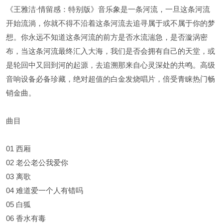
《王雅洁·情留感：特别版》音乐象是一条河流，一旦这条河流
开始流淌，你就不得不沿着这条河流去追寻属于或不属于你的梦
想。你永远不知道这条河流的前方是否水流湍急，是否漩涡密
布，当这条河流最终汇入大海，我们是否会拥有自己的天堂，或
是轮回中又回到河的起源，去追溯那来自心灵深处的共鸣。高级
音响设备必备珍藏，绝对超值的白金发烧唱片，倍受青睐热门畅
销金曲。
曲目
01 西厢
02 老公老公我爱你
03 离歌
04 难道爱一个人有错吗
05 白狐
06 香水有毒