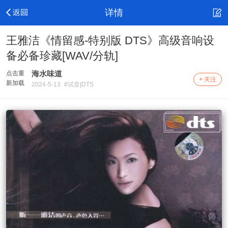
详情
王雅洁《情留感-特别版 DTS》高级音响设
备必备珍藏[WAV/分轨]
海水味道
点击重
+ 关注
新加载
2024-5-13
#试音|DTS