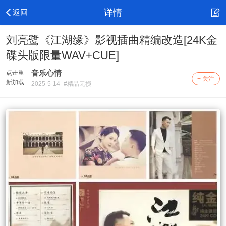
详情
刘亮鹭《江湖缘》影视插曲精编改造[24K金
碟头版限量WAV+CUE]
音乐心情
点击重
+ 关注
新加载
2025-5-14
#精品无损