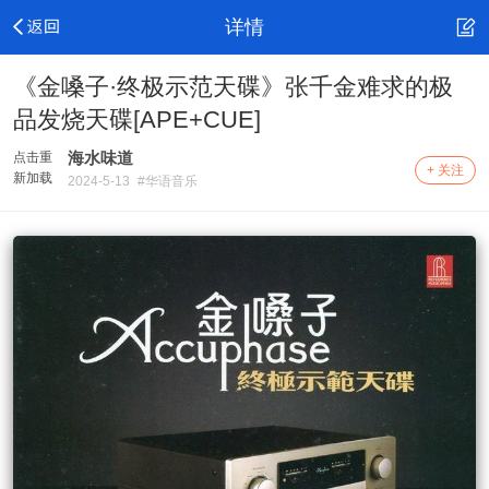
详情
《金嗓子·终极示范天碟》张千金难求的极
品发烧天碟[APE+CUE]
海水味道
点击重
+ 关注
新加载
2024-5-13
#华语音乐