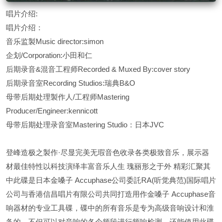
唱片介绍:
唱片介绍：
音乐监製Music director:simon
企划/Corporation:小田和仁
后期录音&混音工程师Recorded & Muxed By:cover story
后期录音室Recording Studios:瑞典B&O
母带后期处理製作人/工程师Mastering
Producer/Engineer:kennicott
母带后期处理录音室Mastering Studio：日本JVC
登峰造极之製作·尽显完美无瑕音色收录各类极致音乐，展示器
材最佳特性以科技演绎丰富音乐人生 瑰丽形之于外 精彩汇聚其
中此碟是日本金嗓子 Accuphase公司委託RA(听觉典范)国际唱片
公司与香港信昌唱片有限公司共同打造用作金嗓子 Accuphase音
响器材的专业工具碟，碟中的所有音乐是专为高级音响设计和淮
备的。不但可以对音响的各个频段进行频响检测，还能使用此碟