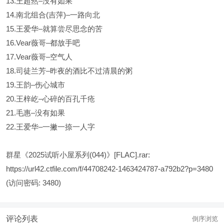
13.王超然–没有如果
14.南北组合(吉萍)–一路向北
15.王爱华–就算尝尽思念的苦
16.Vear薇哥–都放手吧
17.Vear薇哥–空气人
18.司徒兰芳–昨夜的酒比不过清晨的粥
19.王韵–伤心城市
20.王梓屹–心碎的百孔千疮
21.毛惠–没有如果
22.王爱华–一撇一捺一人字
群星《2025试听小屋系列(044)》[FLAC].rar:
https://url42.ctfile.com/f/44708242-1463424787-a792b2?p=3480
(访问密码: 3480)
评论列表
倒序浏览