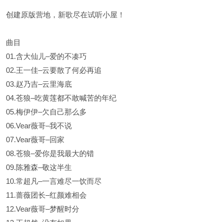
创建原版营地，新歌尽在试听小屋！
曲目
01.含大仙儿–爱的不凑巧
02.王一佳–云要散了何必再追
03.赵乃吉–云里海底
04.苍狼–吃黄莲都不敢喊苦的年纪
05.梅伊伊–欠自己那么多
06.Vear薇哥–我不说
07.Vear薇哥–回家
08.苍狼–爱你是我最大的错
09.陈雅森–敬这半生
10.常超凡–一言难尽一饮而尽
11.蔷薇团长–红颜难相会
12.Vear薇哥–梦醒时分