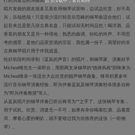
行的消遣型的乐曲就不多了。
数据加载中，客官稍待
唱片发烧的朋友很多又喜欢用钢琴试音响，边试边欣赏，好不高
兴，乐哉悠哉！只是很少流行轻音乐范畴的钢琴曲适合他们，试
起音来总是那几张古典名盘，只能试却无时间品也！喝洋酒、品
香茗的朋友又是另一种境地：熟悉的曲调、轻松的吟声、不用思
考的感受，是他们品茶赏酒的宗旨，我也属一份子，渴望好的非
古典钢琴唱片用于伴我逍遥。
恰好前段时间录制《蓝岚的声音》的唱片，和钢琴家、演奏好手
Micheal锋先生一谈即合，用那两支录钢琴的“德律风根”胆咪来为
Micheal锋录一张适合大众欣赏的靓声钢琴曲集。锋哥积累多年
流行音乐钢琴演奏经验，即兴伴奏蓝岚及钢琴演奏秒杀很多自称
为“即兴伴奏教授”等人。
从蓝岚唱片的钢琴伴奏已听出锋哥为**之手了。这张钢琴专集，
用于试机、欣赏、消遣无一不可，如果有幸你喝着红酒、品着普
洱、摩着心爱的喇叭，就不要错过我为你推荐的这张《一听钢
琴》。