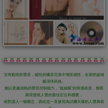
沒有劃痕的聲音，磁性的嗓音完美中增添感性，全新的超细
腻演绎风格。
她以更趨成熟的聲音控制能力，“超細膩”的情感表達，無暇
展現發燒人聲的最佳定位和感覺，
絕對讓人一聽難忘，因此也一直被視為試機天碟的人聲典範