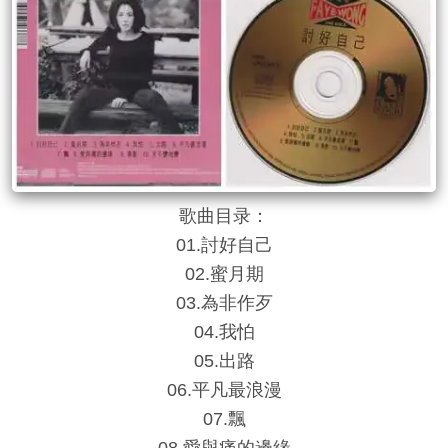
歌曲目录：
01.討好自己
02.蜜月期
03.為非作歹
04.我怕
05.出路
06.平凡最浪漫
07.飄