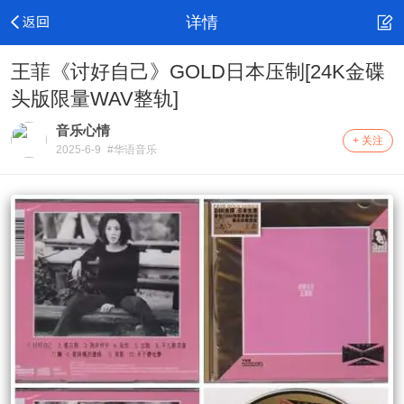
详情
王菲《讨好自己》GOLD日本压制[24K金碟
头版限量WAV整轨]
音乐心情
+ 关注
2025-6-9
#华语音乐