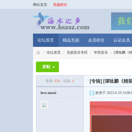
网站首页
充值积分
论坛首页
精品无损
会员积分
认证会员
论坛首页
无损音乐专区
华语音乐
[谭咏麟《精装
发帖
海
»
›
›
›
[专辑]
[谭咏麟《精装
查看:
639
|
回复:
0
love-music
发表于 2025-6-10 14:00: