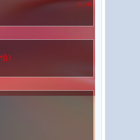
3:1:49
怕怕》