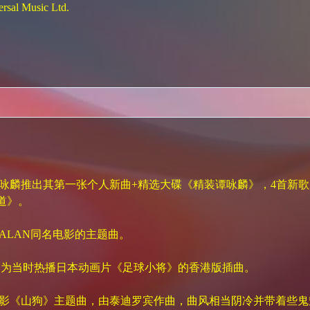
 Music Ltd.
谭咏麟推出其第一张个人新曲+精选大碟《精装谭咏麟》，4首新歌
道》。
LAN同名电影的主题曲。
》为当时热播日本动画片《足球小将》的香港版插曲。
《山狗》主题曲，由泰迪罗宾作曲，曲风相当阴冷并带着些鬼