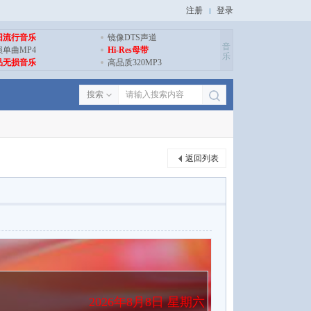
注册
登录
旧流行音乐
镜像DTS声道
音
损单曲MP4
Hi-Res母带
乐
品无损音乐
高品质320MP3
搜索
返回列表
2026年8月8日 星期六