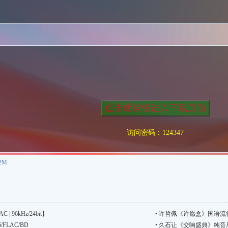
访问密码：124347
2M
| 96kHz/24bit】
•
许哲佩《许愿盒》国语流行【FLA
26/FLAC/BD
•
久石让《交响盛典》纯音乐【FLA