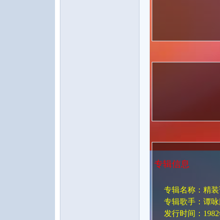
水
之
专辑信息
专辑名称：精装
专辑歌手：谭咏
声
发行时间：1982