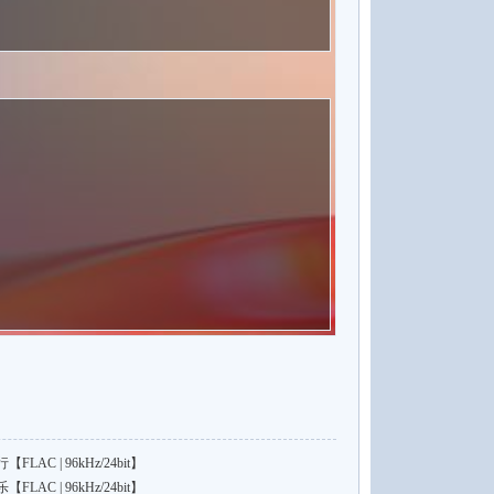
C | 96kHz/24bit】
C | 96kHz/24bit】