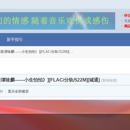
怀
无
精
新手指引
谭咏麟——小生怕怕》][FLAC/分轨/522M][ ...
谭咏麟——小生怕怕》][FLAC/分轨/522M][城通]
[复制链接]
03
|
显示全部楼层