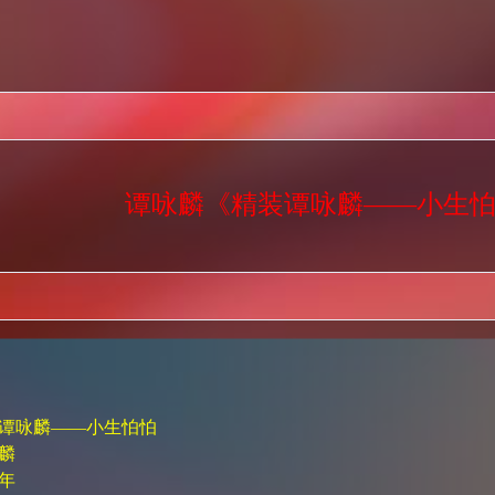
谭咏麟《精装谭咏麟——小生
谭咏麟——小生怕怕
麟
年