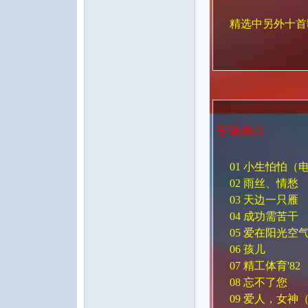
精选中另外十首歌
论
专辑曲目
01 小生怕怕（
02 雨丝、情愁
03 天边一只雁
04 成功需苦干
坛
05 爱在阳光空
06 孩儿
07 精工体育'82
08 忘不了您
09 爱人，女神