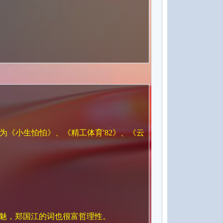
为《小生怕怕》、《精工体育'82》、《云
魅，郑国江的词也很富哲理性。