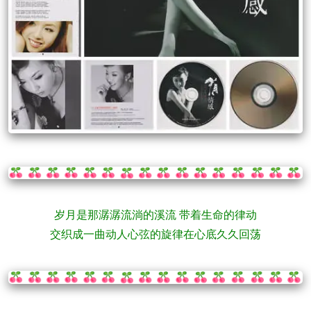
岁月是那潺潺流淌的溪流 带着生命的律动
交织成一曲动人心弦的旋律在心底久久回荡