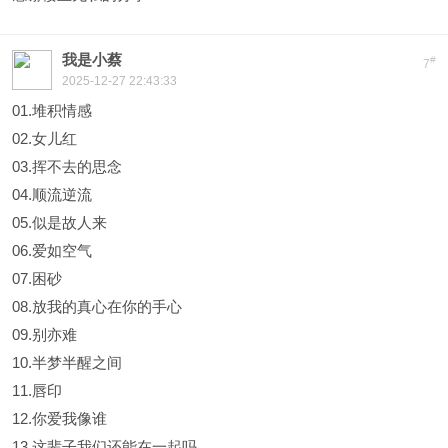
我是小蔡
#
7
2025-12-27 22:43:33
01.堆积情感
02.女儿红
03.挥不去的思念
04.顺流逆流
05.似是故人来
06.爱如空气
07.困砂
08.放我的真心在你的手心
09.别亦难
10.半梦半醒之间
11.唇印
12.你爱我像谁
13.这辈子我们还能在一起吗