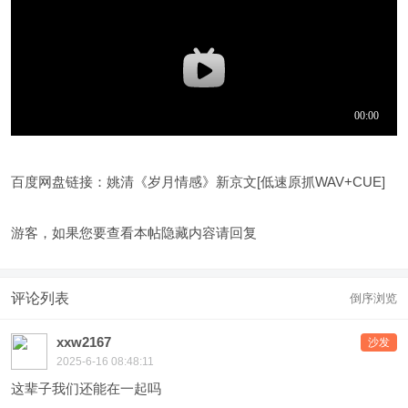
百度网盘链接：姚清《岁月情感》新京文[低速原抓WAV+CUE]
游客，如果您要查看本帖隐藏内容请
回复
评论列表
倒序浏览
xxw2167
沙发
2025-6-16 08:48:11
这辈子我们还能在一起吗