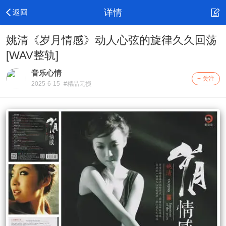
详情
姚清《岁月情感》动人心弦的旋律久久回荡
[WAV整轨]
音乐心情
+ 关注
2025-6-15
#精品无损