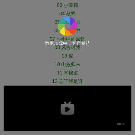
03 小茉莉
04 秋蝉
05 驿动的心
06 走在雨中
07 小雨中的回忆
数据加载中，客官稍待
08 风告诉我
09 偈
10 山族归来
11 木棉道
12 忘了我是谁