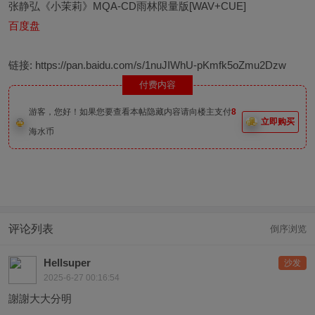
张静弘《小茉莉》MQA-CD雨林限量版[WAV+CUE]
百度盘
链接:
https://pan.baidu.com/s/1nuJIWhU-pKmfk5oZmu2Dzw
付费内容
游客，您好！如果您要查看本帖隐藏内容请向楼主支付
8
立即购买
海水币
评论列表
倒序浏览
Hellsuper
沙发
2025-6-27 00:16:54
謝謝大大分明