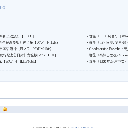
十倍
带 英语流行【FLAC】
•
群星《 门 》纯音乐【WAV | 4
年纪念专辑》纯音乐【WAV | 44.1kHz】
•
群星《山间间奏: 罗素·
行【FLAC | 192kHz/24bit】
•
Goodmorning Pancake
行纪念首日封》黄金版[WAV+CUE]
•
群星《马林巴之魂 (Marimb
 | 44.1kHz/16bit】
•
群星《归来 电影原声碟》纯音乐【