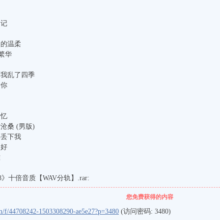
日记
次的温柔
– 繁华
带雨我乱了四季
看你
回忆
沧桑 (男版)
得丢下我
命好
难
8》十倍音质【WAV分轨】.rar:
您免费获得的内容
.com/f/44708242-1503308290-ae5e27?p=3480
(访问密码: 3480)