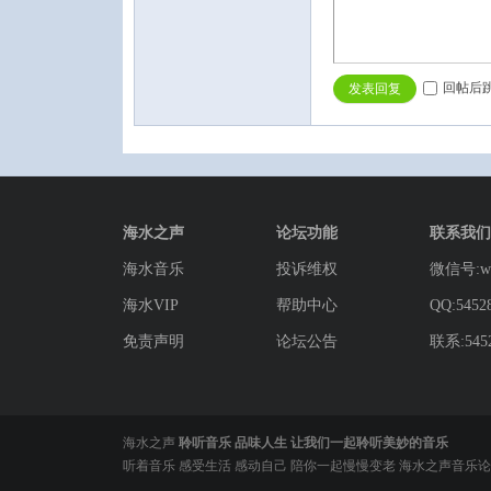
回帖后
发表回复
海水之声
论坛功能
联系我们
海水音乐
投诉维权
微信号:wg
海水VIP
帮助中心
QQ:5452
免责声明
论坛公告
联系:5452
海水之声
聆听音乐 品味人生 让我们一起聆听美妙的音乐
听着音乐 感受生活 感动自己 陪你一起慢慢变老 海水之声音乐