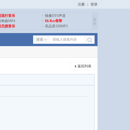
注册
登录
旧流行音乐
镜像DTS声道
音
损单曲MP4
Hi-Res母带
乐
品无损音乐
高品质320MP3
搜索
返回列表