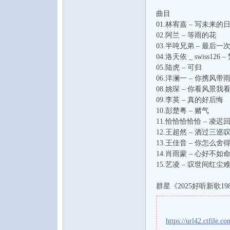
曲目
01.林宥嘉 – 写未来的
02.阿兰 – 等雨的花
03.半吨兄弟 – 最后一
04.洛天依 _ swiss126 
05.陆虎 – 可归
06.洋澜一 – 你携风
音
08.姚琛 – 你看风景我
09.李英 – 真的好后悔
10.彭楚粤 – 赌气
11.恰恰恰恰恰 – 凌迟
12.王超然 – 酒过三巡叹
13.王佳音 – 你怎么舍
14.肖雨蒙 – 心好不如
15.艺凌 – 叹世间红尘
群星《2025好听新歌19
乐
https://url42.ctfile