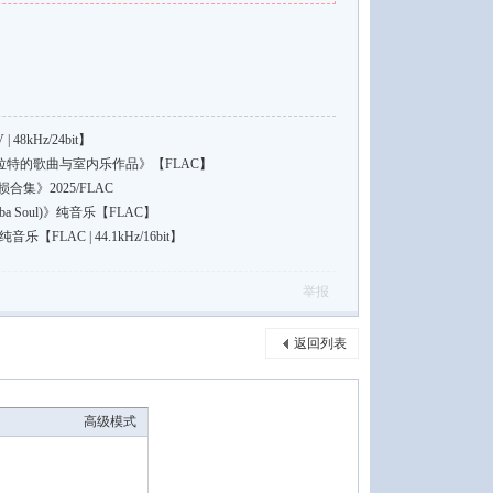
8kHz/24bit】
普拉特的歌曲与室内乐作品》【FLAC】
《无损合集》2025/FLAC
a Soul)》纯音乐【FLAC】
FLAC | 44.1kHz/16bit】
举报
返回列表
高级模式