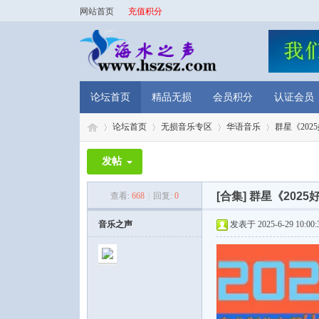
网站首页
充值积分
论坛首页
精品无损
会员积分
认证会员
论坛首页
无损音乐专区
华语音乐
群星《202
发帖
海
»
›
›
›
[合集]
群星《2025
查看:
668
|
回复:
0
音乐之声
发表于 2025-6-29 10:00: