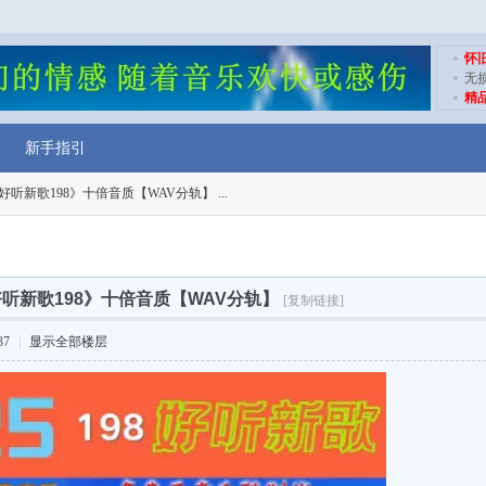
怀
无
精
新手指引
5好听新歌198》十倍音质【WAV分轨】 ...
好听新歌198》十倍音质【WAV分轨】
[复制链接]
37
|
显示全部楼层