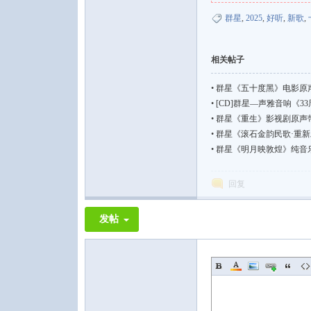
群星
,
2025
,
好听
,
新歌
,
相关帖子
论
•
群星《五十度黑》电影原声
•
[CD]群星—声雅音响《33周
•
群星《重生》影视剧原声带 国语流
•
群星《滚石金韵民歌·重新发
•
群星《明月映敦煌》纯音乐【WAV
回复
发帖
坛