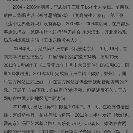
2004～2006年期间，李志制作三张了Lo-fi个人专辑。前两张
后由口袋唱片以《被禁忌的游戏》《梵高先生》发行，第三张
《这个世界会好吗》没有再版。2007年～2009年期间，在成都从
事通讯行业，见缝插针地进行“单刀赴会”系列演出，其北京站现
场录制成现场专辑《工体东路没有人》。
2009年9月，完成第四张专辑《我爱南京》，10月16日，在
南京举行首发演出后，开展“动物凶猛”巡演34场，历时70天。
2010年1月制作了《二零零九年十月十六日事件》DVD和CD，限
量100张赠送。2010年9月 完成第五张专辑《你好，郑州》，同
时官方网站正式上线，并在官方网站提供全部视频音频资料的下
载。开展了“自由下载，自由定价”的活动。但是随后不久，官方
网站在中国大陆地区无**常访问。
2011年3月出版《你**》限量100本**。8、9月 在欧洲包括巴
黎，阿姆斯特丹，柏林等城市巡演。2011年上半年发行《我们也
爱南京》汤臣艺术基金跨年音乐会DVD／CD套装，赠送在官网
捐赠的部分朋友。2011年9月发行第六张专辑《F》的数字版。并