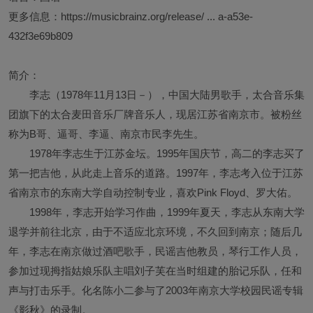
更多信息：
https://musicbrainz.org/release/ ... a-a53e-
432f3e69b809
简介：
李志（1978年11月13日－），中国大陆男歌手，太合音乐集
团旗下的太合麦田音乐厂牌音乐人，现居江苏省南京市。被粉丝
称为B哥、逼哥、李逼、南京市民李先生。
1978年李志生于江苏金坛。1995年国庆节，高二的李志买了
第一把吉他，从此走上音乐的道路。1997年，李志考入位于江苏
省南京市的东南大学自动控制专业，喜欢Pink Floyd、罗大佑。
1998年，李志开始学习作曲，1999年夏天，李志从东南大学
退学并前往北京，由于不适应北京环境，不久回到南京；随后几
年，李志在南京做过酒吧歌手，民谣吉他教员，琴行工作人员，
参加过现拇指姑娘乐队主唱刘子芙在当时组建的胎记乐队，任和
声与打击乐手。化名陈小二参与了2003年南京大学校园民谣专辑
《影秋》的录制。