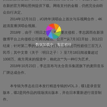
在新的官方网站照例提供下载。网络支付的金额，仍然完全由听
众自行决定。
2014年12月31日，i/O跨年演唱会上首次与乐视网合作，4K
超清直播演唱会视频。
2018年，由于《明日之子》节目屡次侵权，李志因而在新浪
微博平台上向侵权公司腾讯喊话。公开**从7月3日开始，到12日
数据加载中，客官稍待
结束；针对第二季的侵权“再犯”行为，主张惩罚性赔偿三百万人
民币；其中文章《关于〈明日之子〉》至7月18日阅读量超过
1008万。南方周末的报道中，称此次**为一种行为艺术。
2018年10月23日，李志宣布与太合音乐集团旗下的麦田音乐
厂牌达成合作。
本专辑为李志在日本发行精选专辑的VOL.3，碟1是录音室
版本，碟2是同作品的现场演出版本，并在日本重新进行混音制
作。