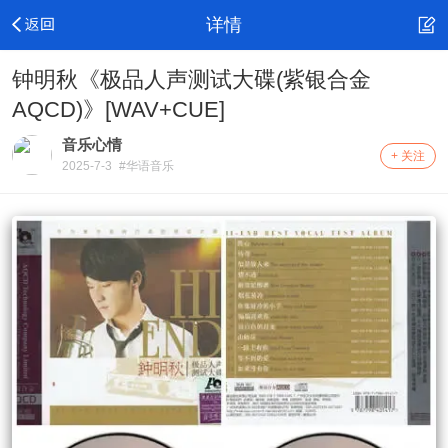
详情
钟明秋《极品人声测试大碟(紫银合金
AQCD)》[WAV+CUE]
音乐心情
+ 关注
2025-7-3
#华语音乐