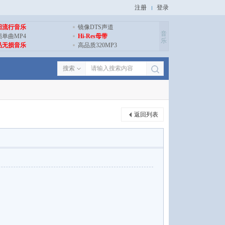
注册
登录
旧流行音乐
镜像DTS声道
音
损单曲MP4
Hi-Res母带
乐
品无损音乐
高品质320MP3
搜索
返回列表