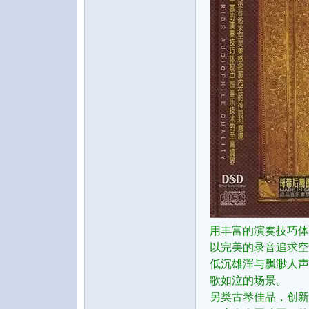
水
之
用丰富的演奏技巧体
以完美的录音追求空
低沉雄浑与飘渺人声
歌如泣的场景。
声
另类古琴佳品，创新