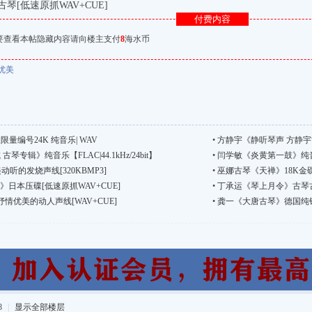
琴[低速原抓WAV+CUE]
付费内容
要查看本帖隐藏内容请向楼主支付
8
海水币
优美
量编号24K 纯音乐| WAV
•
方静宇《静听琴声 方静宇古琴演
琴专辑》纯音乐【FLAC|44.1kHz/24bit】
•
闫学敏《炎黄第一鼓》纯音乐 [FL
动听的发烧声线[320KBMP3]
•
巫娜古琴《天禅》18K金碟
》日本压碟[低速原抓WAV+CUE]
•
丁承运《琴上月令》古琴古谱
优美的动人声线[WAV+CUE]
•
龚一《大唐古琴》德国纯银版
8
|
显示全部楼层