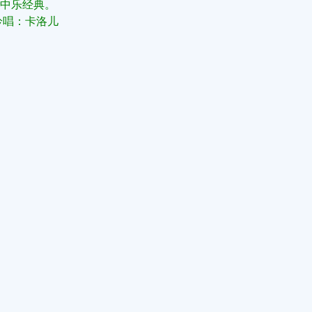
中乐经典。
吟唱：卡洛儿