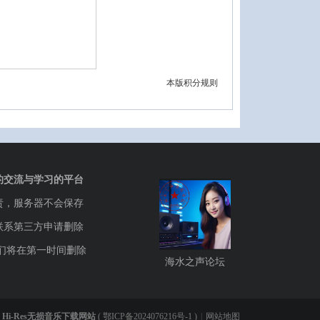
本版积分规则
的交流与学习的平台
责，服务器不会保存
联系第三方申请删除
们将在第一时间删除
海水之声论坛
Hi-Res无损音乐下载网站
(
鄂ICP备2024076216号-1
)
|
网站地图