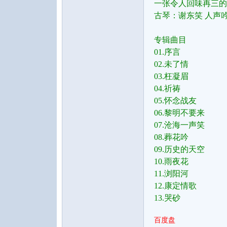
一张令人回味再三的
古琴：谢东笑 人声
专辑曲目
01.序言
02.未了情
03.枉凝眉
音
04.祈祷
05.怀念战友
06.黎明不要来
07.沧海一声笑
08.葬花吟
09.历史的天空
10.雨夜花
11.浏阳河
12.康定情歌
乐
13.哭砂
百度盘