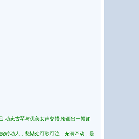
己.动态古琴与优美女声交错,绘画出一幅如
婉转动人，悲恸处可歌可泣，充满牵动，是