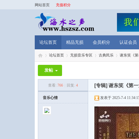
网站首页
充值积分
论坛首页
精品无损
会员积分
认证会员
论坛首页
无损音乐专区
古典民乐
谢东笑《第一
发帖
海
»
›
›
›
[专辑]
谢东笑《第一元
查看:
766
|
回复:
4
音乐心情
发表于 2025-7-4 11:34:1