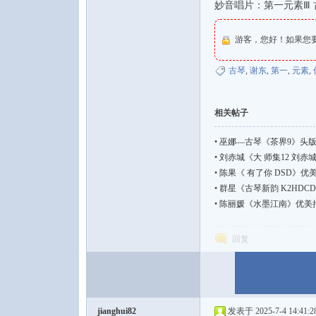
妙音唱片：第一元素Ⅲ 古
游客，您好！如果您
古琴
,
谢东
,
第一
,
元素
,
论
相关帖子
•
巫娜—古琴《茶界9》头版限
•
刘赤城《大 师集12 刘赤城 古
•
陈果《 有了你 DSD》优美
•
群星《古琴新韵 K2HDCD
•
陈丽媛《水墨江南》优美抒情
坛
回复
jianghui82
发表于 2025-7-4 14:41:2