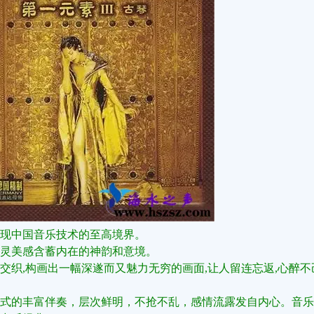
现中国音乐技术的至高境界。
灵美感含蓄内在的神韵和意境。
交织,构画出一幅深遂而又魅力无穷的画面,让人留连忘返,心醉不
式的丰富伴奏，层次鲜明，不抢不乱，感情流露发自内心。音乐