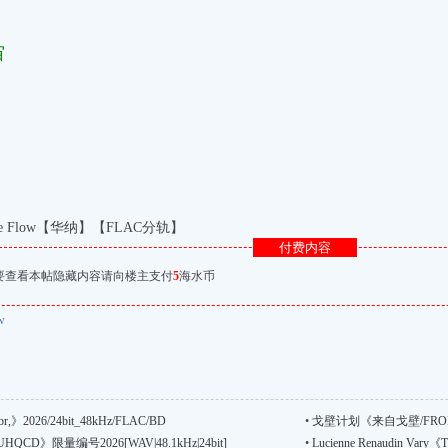
宙
h The Flow【华纳】【FLAC分轨】
付费内容
要查看本帖隐藏内容请向楼主支付
5
海水币
w
,》2026/24bit_48kHz/FLAC/BD
•
戈壁计划《来自戈壁/FROM
e UHQCD》限量编号2026[WAV|48.1kHz|24bit]
•
Lucienne Renaudin Vary