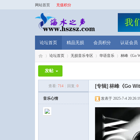
网站首页
充值积分
论坛首页
精品无损
会员积分
认证会员
论坛首页
无损音乐专区
华语音乐
林峰《Go Wi
发帖
海
»
›
›
›
[专辑]
林峰《Go Wit
查看:
714
|
回复:
0
音乐心情
发表于 2025-7-4 20:26:1