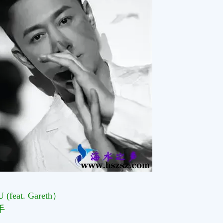
U (feat. Gareth）
手