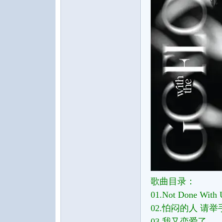
水
之
歌曲目录：
01.Not Done With 
声
02.怕闷的人 请举
03.我又恋爱了