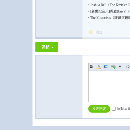
•
Joshua Bell《The Krei
•
[新世纪音乐]恩雅(Enya)《T
•
The Mozartists《狂飙
回复
论
发帖
坛
回帖后
发表回复