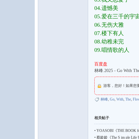
04.遗憾美
05.爱在三千的宇
06.无伤大雅
07.楼下有人
08.幼稚未完
09.唱情歌的人
音
百度盘
林峰.2025 - Go Wit
游客，您好！如果您
林峰
,
Go
,
With
,
The
,
Flo
乐
相关帖子
•
YOASOBI《THE BOOK for
•
蔡龄龄《The S im ple Lif