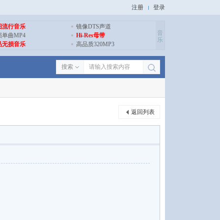
注册
登录
旧流行音乐
镜像DTS声道
音
损单曲MP4
Hi-Res母带
乐
品无损音乐
高品质320MP3
搜索
返回列表