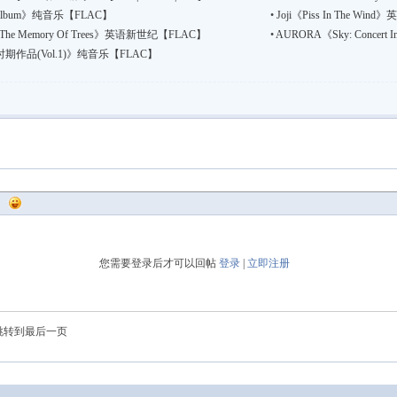
sler Album》纯音乐【FLAC】
•
Joji《Piss In The Wind
he Memory Of Trees》英语新世纪【FLAC】
•
AURORA《Sky: Concert
突进时期作品(Vol.1)》纯音乐【FLAC】
您需要登录后才可以回帖
登录
|
立即注册
跳转到最后一页