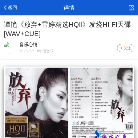
详情
谭艳《放弃+雷婷精选HQⅡ》发烧HI-FI天碟
[WAV+CUE]
音乐心情
+ 关注
2025-7-5
#华语音乐