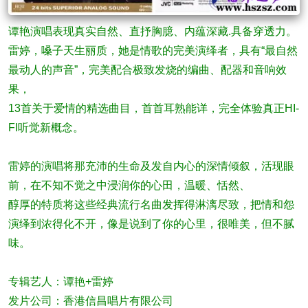
谭艳演唱表现真实自然、直抒胸臆、内蕴深藏.具备穿透力。
雷婷，嗓子天生丽质，她是情歌的完美演绎者，具有“最自然
最动人的声音”，完美配合极致发烧的编曲、配器和音响效
果，
13首关于爱情的精选曲目，首首耳熟能详，完全体验真正HI-
FI听觉新概念。
雷婷的演唱将那充沛的生命及发自内心的深情倾叙，活现眼
前，在不知不觉之中浸润你的心田，温暖、恬然、
醇厚的特质将这些经典流行名曲发挥得淋漓尽致，把情和怨
演绎到浓得化不开，像是说到了你的心里，很唯美，但不腻
味。
专辑艺人：谭艳+雷婷
发片公司：香港信昌唱片有限公司