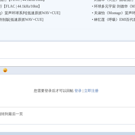
C | 44.1kHz/16bit】
•
环球多元宇宙·刘德华《MUL
eng》蜚声环球系列[低速原抓WAV+CUE]
•
关淑怡《Montage》蜚声
版[低速原抓WAV+CUE]
•
林忆莲《呼吸》EMI百代首
您需要登录后才可以回帖
登录
|
立即注册
跳转到最后一页