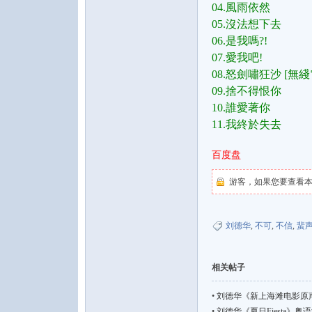
04.風雨依然
05.沒法想下去
06.是我嗎?!
07.愛我吧!
08.怒劍嘯狂沙 [
09.捨不得恨你
10.誰愛著你
音
11.我終於失去
百度盘
游客，如果您要查看
刘德华
,
不可
,
不信
,
蜚
乐
相关帖子
•
刘德华《新上海滩电影原声带》国
•
刘德华《夏日Fiesta》粤语流行【