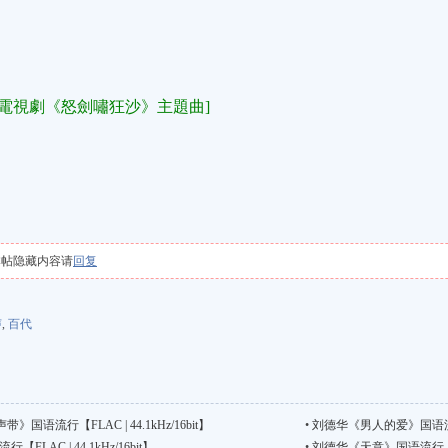
無綫電視劇《怒劍嘯狂沙》主題曲]
本帖隐藏内容请
回复
声
,
百代
语流行【FLAC | 44.1kHz/16bit】
•
刘德华《男人的爱》国语流行【FL
FLAC | 44.1kHz/16bit】
•
刘德华《天意》国语流行【FLAC 