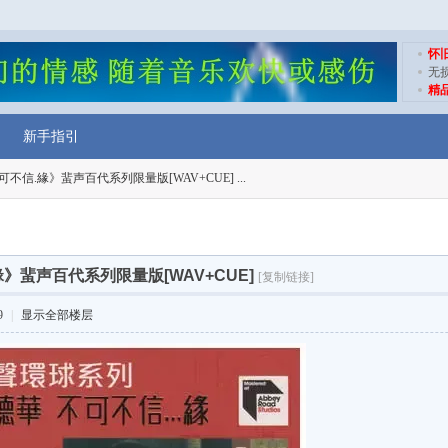
怀
无
精
新手指引
不信.緣》蜚声百代系列限量版[WAV+CUE] ...
》蜚声百代系列限量版[WAV+CUE]
[复制链接]
9
|
显示全部楼层