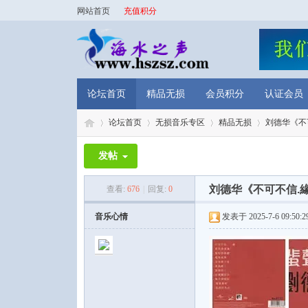
网站首页
充值积分
论坛首页
精品无损
会员积分
认证会员
论坛首页
无损音乐专区
精品无损
刘德华《不可
发帖
海
»
›
›
›
刘德华《不可不信.緣
查看:
676
|
回复:
0
音乐心情
发表于 2025-7-6 09:50:2