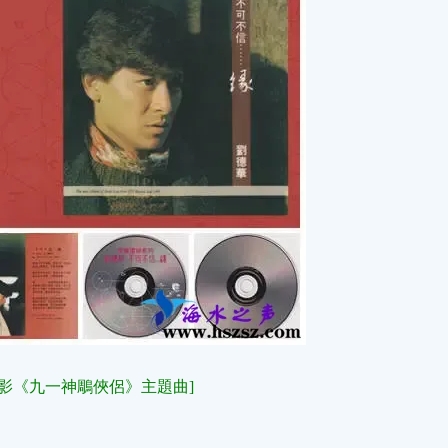
[電影《九一神鵰俠侶》主題曲]