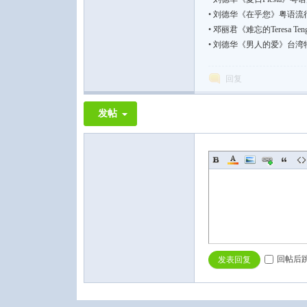
•
刘德华《在乎您》粤语流行【FLA
•
邓丽君《难忘的Teresa T
•
刘德华《男人的爱》台湾特别
回复
论
发帖
坛
回帖后
发表回复