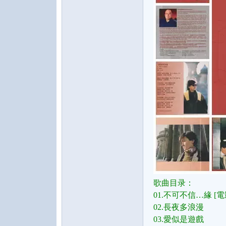
水
之
歌曲目录：
01.不可不信…緣 
02.長夜多浪漫
声
03.愛似是遊戲