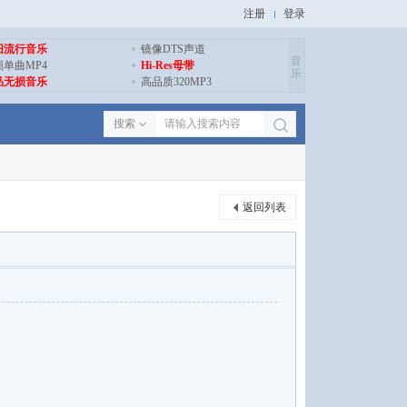
注册
登录
旧流行音乐
镜像DTS声道
音
损单曲MP4
Hi-Res母带
乐
品无损音乐
高品质320MP3
搜索
返回列表