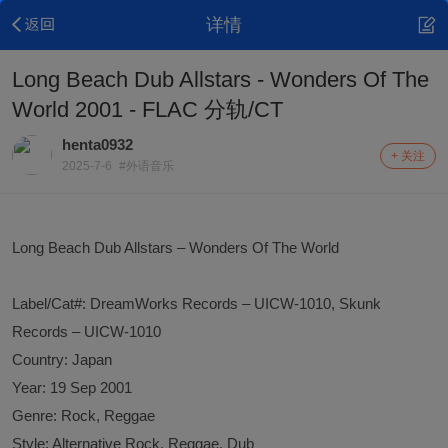
详情
Long Beach Dub Allstars - Wonders Of The
World 2001 - FLAC 分轨/CT
henta0932
+ 关注
2025-7-6
#外语音乐
Long Beach Dub Allstars – Wonders Of The World
Label/Cat#: DreamWorks Records – UICW-1010, Skunk
Records – UICW-1010
Country: Japan
Year: 19 Sep 2001
Genre: Rock, Reggae
Style: Alternative Rock, Reggae, Dub