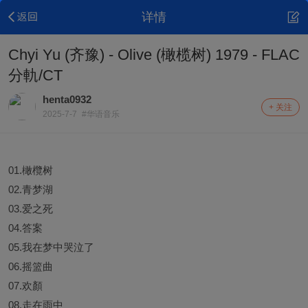
详情
Chyi Yu (齐豫) - Olive (橄榄树) 1979 - FLAC
分軌/CT
henta0932
+ 关注
2025-7-7
#华语音乐
01.橄欖树
02.青梦湖
03.爱之死
04.答案
05.我在梦中哭泣了
06.摇篮曲
07.欢顏
08.走在雨中