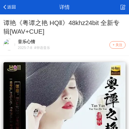
详情
谭艳《粤谭之艳 HQⅡ》48khz24bit 全新专
辑[WAV+CUE]
音乐心情
+ 关注
2025-7-8
#华语音乐