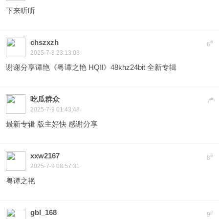
下来听听
chszxzh
#
6
2025-7-8 23:13:08
谢谢分享谭艳《粤谭之艳 HQⅡ》48khz24bit 全新专辑
吃瓜群众
#
7
2025-7-9 01:43:48
最新专辑 版主好快 感谢分享
xxw2167
#
8
2025-7-9 08:57:31
粤谭之艳
gbl_168
#
9