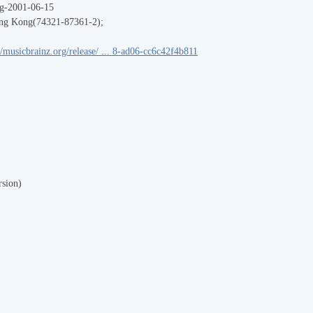
ng-2001-06-15
ng Kong(74321-87361-2);
//musicbrainz.org/release/ ... 8-ad06-cc6c42f4b811
sion)