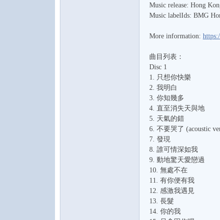
Music release: Hong Ko
水
Music labelIds: BMG Ho
More information:
https:
曲目列表：
Disc 1
1. 只想你快樂
2. 我明白
3. 你知幾多
之
4. 直至消失天與地
5. 天氣的錯
6. 不要哭了 (acoustic ver
7. 發現
8. 誰可情深如我
9. 動地驚天愛戀過
10. 無處不在
11. 有你便有我
12. 感激我遇見
13. 長髮
声
14. 你的我