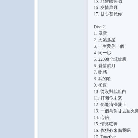
15. 只會因你唱
16. 友情歲月
17. 甘心替代你
Disc 2
1. 風雲
2. 天煞孤星
3. 一生愛你一個
音
4. 同一秒
5. 22098全城效應
6. 愛情歲月
7. 吻感
8. 我的歌
9. 極速
10. 從沒對我坦白
11. 打開你未來
12. 仍能情深愛上
13. 一個為你甘去蹈火
乐
14. 心信
15. 情路狂奔
16. 你狠心來傷我嗎
17. Together