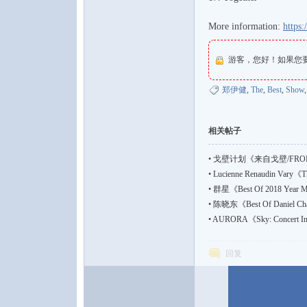
More information:
https:
游客，您好！如果您
论
郑伊健
,
The
,
Best
,
Show
相关帖子
•
戈壁计划《来自戈壁/FROM
•
Lucienne Renaudin Vary
•
群星《Best Of 2018 Year
•
陈晓东《Best Of Dani
坛
•
AURORA《Sky: Concert
回复