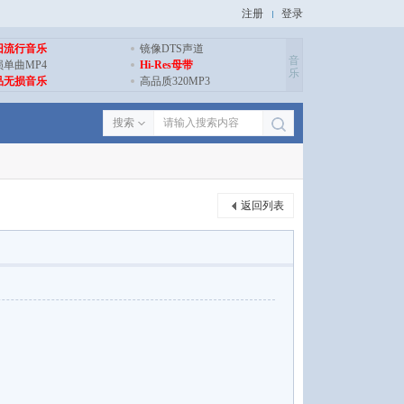
注册
登录
旧流行音乐
镜像DTS声道
音
损单曲MP4
Hi-Res母带
乐
品无损音乐
高品质320MP3
搜索
返回列表