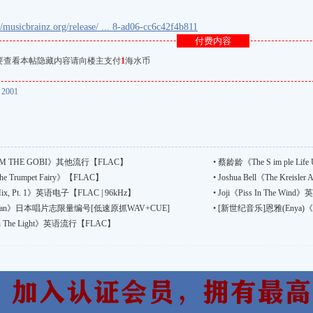
//musicbrainz.org/release/ ... 8-ad06-cc6c42f4b811
付费内容
要查看本帖隐藏内容请向楼主支付
1
海水币
,
2001
 THE GOBI》其他流行【FLAC】
•
蔡龄龄《The S im ple Lif
《The Trumpet Fairy》【FLAC】
•
Joshua Bell《The Krei
 Mix, Pt. 1》英语电子【FLAC | 96kHz】
•
Joji《Piss In The Wind
el Chan》日本唱片志限量编号[低速原抓WAV+CUE]
•
[新世纪音乐]恩雅(Enya)《T
 In The Light》英语流行【FLAC】