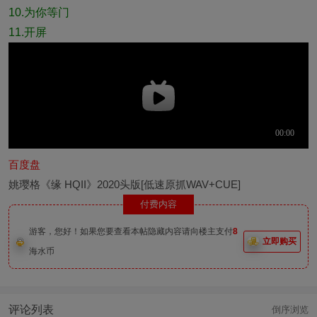
10.为你等门
11.开屏
百度盘
姚璎格《缘 HQII》2020头版[低速原抓WAV+CUE]
付费内容
游客，您好！如果您要查看本帖隐藏内容请向楼主支付
8
立即购买
海水币
评论列表
倒序浏览