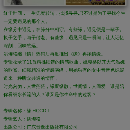
红尘世间，一生兜兜转转，找找寻寻,只不过是为了寻找今生
一定要遇见的那个人。
在缘分中遇见，在缘分中相守。有些缘，遇见便是一辈子。
执子之手，与子偕老。有些缘，遇见只是一瞬间，让人记忆
深刻，回味悠远。
姚璎格继《情》热销后再度推出《缘》再续情缘。
专辑收录了11首精挑细选的情感歌曲，姚璎格以其大气温婉
的歌喉、细腻精准的情感演绎，用她独有的女中音音色娓娓
道来一种听众共通的情怀，
时光匆匆，人世茫茫，缘聚缘散，世间情，人间爱，谁是陪
你看细水长流的人？谁又是你生命中的过客？
专辑名称：缘 HQCDII
专辑艺人：姚璎格
出版公司：广东音像出版社有限公司