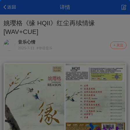
详情
姚璎格《缘 HQII》红尘再续情缘
[WAV+CUE]
音乐心情
+ 关注
2025-7-11
#华语音乐