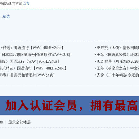
本帖隐藏内容请
回复
尊
,
精选
选）粤语流行【WAV | 48kHz/24bit】
•
巫启贤《太傻》情歌回顾展金
日本唱片志限量编号[低速原抓WAV+CUE]
•
王菲《国语真经典》环球唱片
国语流行【WAV | 96kHz/24bit】
•
[CD]群星《粤乐精选20
选》国语流行【WAV | 48kHz/24bit】
•
王菲《菲靡靡之音》中文流行
Fi碟》非卖品柏菲唱片[WAV分轨]
•
齐豫《二十年精选·永远的橄
38
|
显示全部楼层