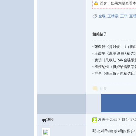
游客，如果您要查看
金碟
,
王靖雯
,
王菲
,
至
相关帖子
论
•
张敬轩《是时候….》(新曲+精
•
王馨平《愿望 新曲+精选》
•
龚玥《民歌红 24K金碟限量版》
•
祖娅纳惜《祖娅纳惜数字音乐精
•
群星《铁三角人声精选Hi-
回复
坛
qq1996
发表于 2025-7-18 14:27:
那么v吧v哈哈v和v客户