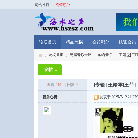
网站首页
充值积分
论坛首页
精品无损
会员积分
认证会员
论坛首页
无损音乐专区
华语音乐
王靖雯[王菲
发帖
海
»
›
›
›
[专辑]
王靖雯[王菲]
查看:
1010
|
回复:
2
音乐心情
发表于 2025-7-12 21:27: