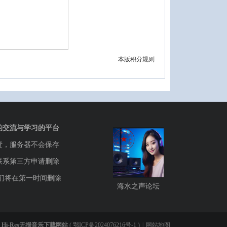
本版积分规则
的交流与学习的平台
责，服务器不会保存
联系第三方申请删除
们将在第一时间删除
海水之声论坛
Hi-Res无损音乐下载网站
(
鄂ICP备2024076216号-1
)
|
网站地图