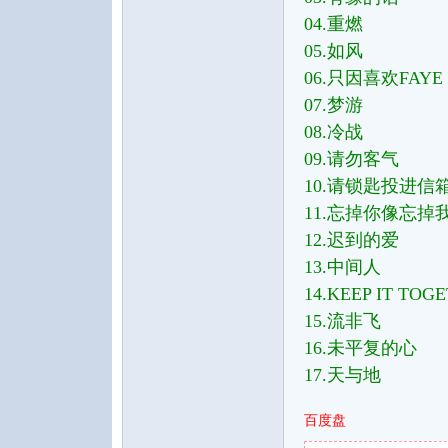
04.重燃
05.如风
06.只因喜欢FAYE
07.梦游
08.冷战
09.请勿客气
音
10.请锁匙投进信
11.忘掉你像忘掉
12.迟到的爱
13.中间人
14.KEEP IT TOG
15.流非飞
16.未平复的心
乐
17.天与地
百度盘