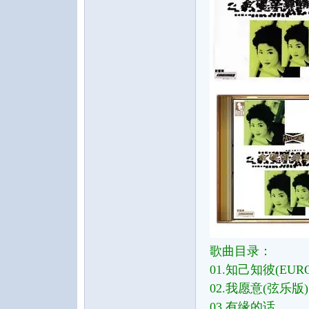
水
之
歌曲目录：
01.知己知彼(EURO
02.我愿意(弦乐版)
声
03.有缘的话