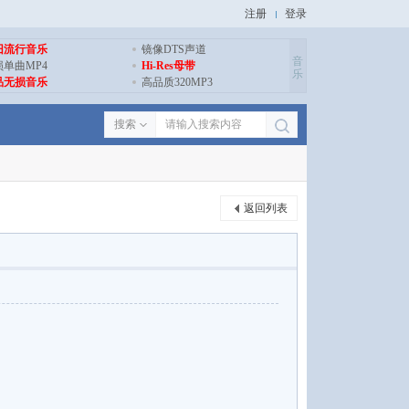
注册
登录
旧流行音乐
镜像DTS声道
音
损单曲MP4
Hi-Res母带
乐
品无损音乐
高品质320MP3
搜索
返回列表