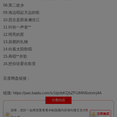
08.第二故乡
09.海边唱起天边的歌
10.思念是那条澜沧江
11.叫你一声老**
12.明亮的星
13.昌都的礼物
14.向着太阳歌唱
15.再唱**衣歌
16.把你珍爱在歌里
百度网盘链接：
链接:
https://pan.baidu.com/s/1tjstbKQbZFU84N6xtnmj4A
付费内容
游客，您好！如果您要查看本帖隐藏内容请向楼主支付
5
立即购买