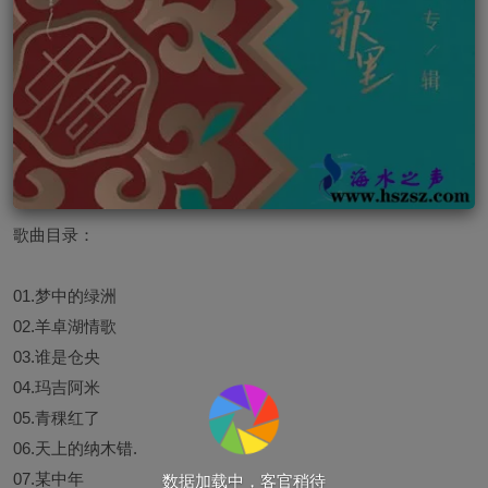
歌曲目录：
01.梦中的绿洲
02.羊卓湖情歌
03.谁是仓央
04.玛吉阿米
05.青稞红了
06.天上的纳木错.
07.某中年
数据加载中，客官稍待