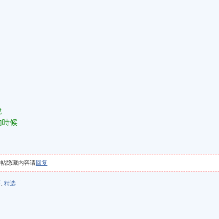
說
的時候
本帖隐藏内容请
回复
语
,
精选