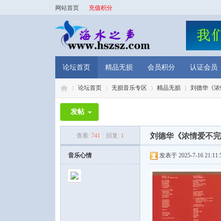
网站首页
充值积分
论坛首页
精品无损
会员积分
认证会员
论坛首页
无损音乐专区
精品无损
刘德华《浓情
发帖
海
»
›
›
›
刘德华《浓情爱不完国
查看:
741
|
回复:
1
音乐心情
发表于 2025-7-16 21:11: