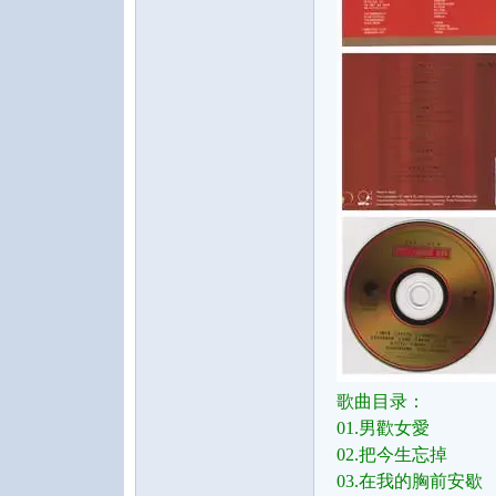
水
之
歌曲目录：
01.男歡女愛
02.把今生忘掉
声
03.在我的胸前安歇