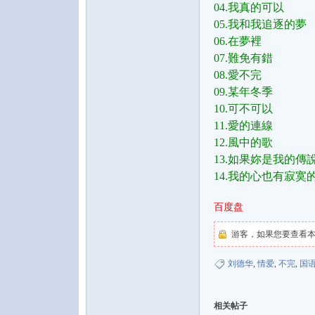
04.我真的可以
05.我和我追逐的夢
06.在夢裡
07.難免有錯
08.愛不完
09.某年冬季
10.可不可以
音
11.愛的連線
12.風中的歌
13.如果妳是我的傳
14.我的心也有寂寞
百度盘
游客，如果您要查看
乐
刘德华
,
情爱
,
不完
,
国
相关帖子