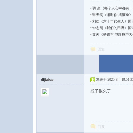
•
羽·泉《每个人心中都有一个羽泉
•
谢天笑《谢谢你·摇滚季》国语摇滚
•
刘欢《六十年代生人》国语流行【F
•
钟志刚《我们的田野》国语民谣【F
•
苏芮《搭错车 电影原声大碟》国
论
回复
dijiabao
发表于 2025-8-4 19:51:3
找了很久了
坛
回复