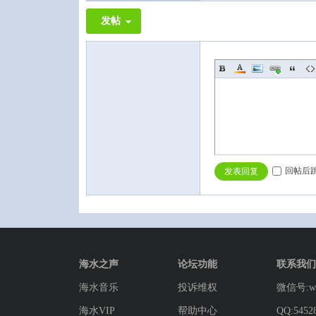
发帖
回帖后
发表回复
海水之声
论坛功能
联系我们
海水音乐
投诉维权
微信号:wg
海水VIP
帮助中心
QQ:5452