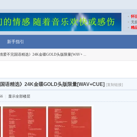
怀
无
精
新手指引
爱不完国语精选》24K金碟GOLD头版限量[WAV+ ...
语精选》24K金碟GOLD头版限量[WAV+CUE]
[复制链接]
56
|
显示全部楼层