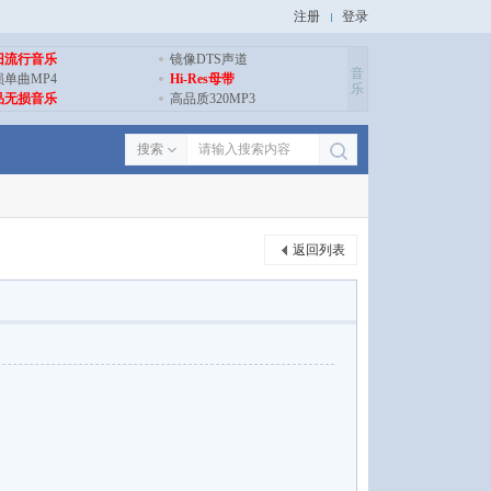
注册
登录
旧流行音乐
镜像DTS声道
音
损单曲MP4
Hi-Res母带
乐
品无损音乐
高品质320MP3
搜索
返回列表