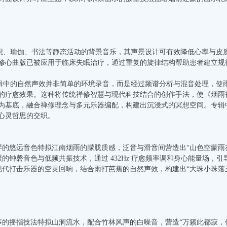
瑜伽、书法等静态活动的背景音乐，其声景设计可有效降低心率与皮质
修心曲版已被应用于临床失眠治疗，通过重复的旋律结构帮助患者建立规
的自然声效并非简单的环境录音，而是经过频谱分析与混音处理，使雨
的疗愈效果。这种将传统禅修智慧与现代科技结合的创作手法，使《烟雨行》
为基底，融合禅修理念与多元乐器编配，构建出沉浸式的冥想空间。专辑
心灵哲思的交织。
以古琴的悠远音色特拟江南烟雨的朦胧质感，泛音与滑音间营造出“山色空蒙
舒缓的钟磬音色与低频共振技术，通过 432Hz 疗愈频率调和身心能量场，
运用现代打击乐器的空灵回响，结合雨打芭蕉的自然声效，构建出“大珠小珠
以古筝的摇指技法特拟山涧流水，配合竹林风声的白噪音，营造“万籁此都寂