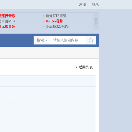
注册
登录
旧流行音乐
镜像DTS声道
音
损单曲MP4
Hi-Res母带
乐
品无损音乐
高品质320MP3
搜索
返回列表