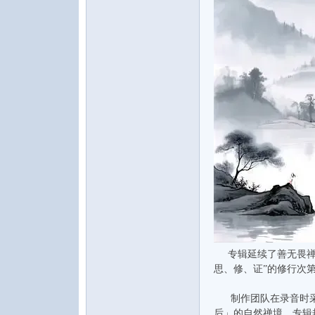
水
之
专辑延续了善无畏禅乐
思、修、证”的修行次
声
制作团队在录音时采用
后」的自然禅境。专辑