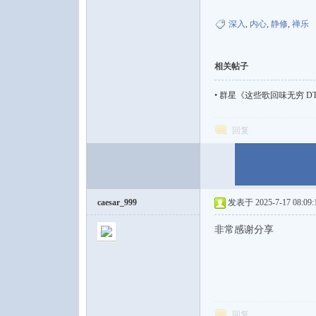
深入
,
内心
,
静修
,
禅乐
相关帖子
•
群星《这些歌回味无穷 DT
回复
caesar_999
发表于 2025-7-17 08:09:
非常感谢分享
回复