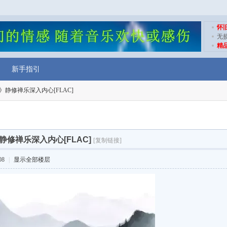
怀
无
精
新手指引
》静修禅乐深入内心[FLAC]
修禅乐深入内心[FLAC]
[复制链接]
08
|
显示全部楼层