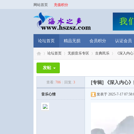
网站首页
充值积分
论坛首页
精品无损
会员积分
认证会员
论坛首页
无损音乐专区
古典民乐
《深入内心
发帖
海
»
›
›
›
[专辑]
《深入内心》静
查看:
706
|
回复:
3
音乐心情
发表于 2025-7-17 07:58: