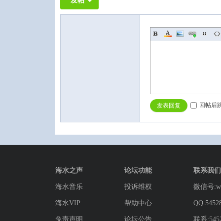
发帖
回帖后
发表回复
海水之声
论坛功能
联系我们
海水音乐
投诉维权
微信号:wg
海水VIP
帮助中心
QQ:5452
免责声明
论坛公告
联系:5452