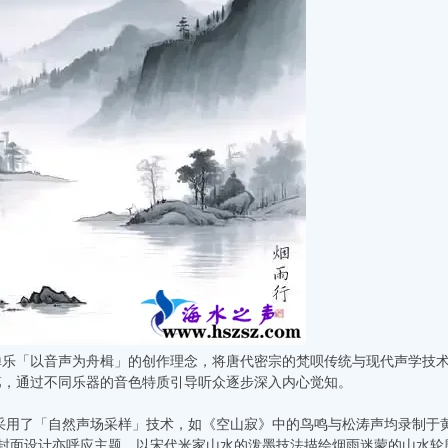
「以音声为舟楫」的创作理念，将唐代密宗的梵呗传统与现代声学技术
第，通过不同乐器的音色特质引导听众逐步深入内心觉知。
了「自然声场采样」技术，如《空山寂》中的鸟鸣与松涛声均录制于黄
封面设计亦呼应主题，以宋代米家山水的泼墨技法描绘烟雨迷蒙的山水轮