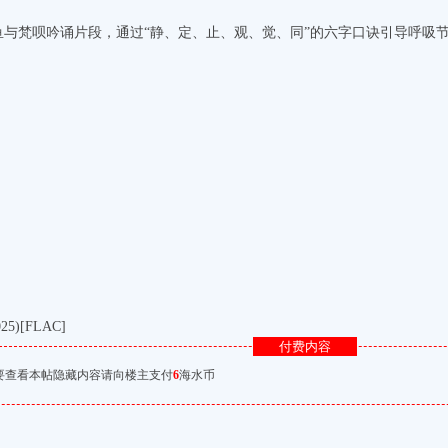
入木鱼与梵呗吟诵片段，通过“静、定、止、观、觉、同”的六字口诀引导呼
）
）
）
)[FLAC]
付费内容
要查看本帖隐藏内容请向楼主支付
6
海水币