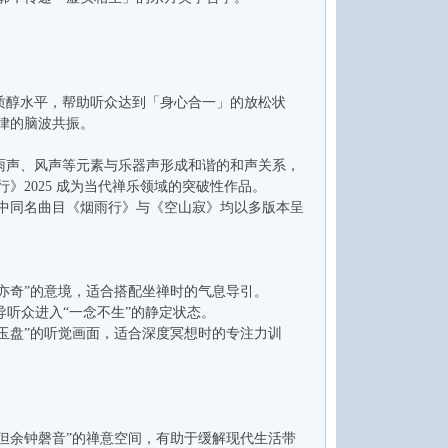
醇水平，帮助听众达到「身心合一」的放松状
律的脑波共振。
声、风声等元素与乐器声形成和谐的和声关系，
2025 成为当代禅乐领域的突破性作品。
中同名曲目《烟雨行》与《空山寂》均以多版本呈
雨亦奇”的意境，适合搭配坐禅时的气息导引。
引导听众进入“一念不生”的静定状态。
落玉盘”的听觉画面，适合深度冥想时的专注力训
，但余钟磬音”的禅意空间，有助于缓解现代生活带