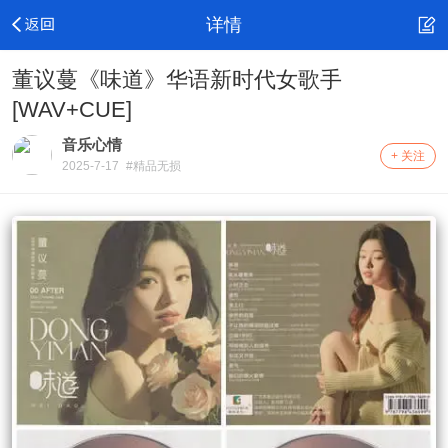
详情
董议蔓《味道》华语新时代女歌手
[WAV+CUE]
音乐心情
+ 关注
2025-7-17
#精品无损