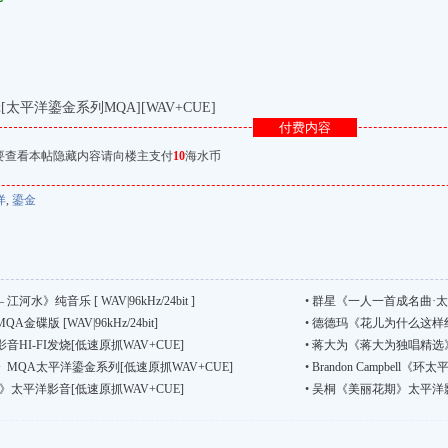
太平洋鎏金系列MQA][WAV+CUE]
付费内容
要查看本帖隐藏内容请向楼主支付
10
海水币
洋
,
鎏金
水》纯音乐 [ WAV|96kHz/24bit ]
•
群星《一人一首成名曲·太平
版 [WAV|96kHz/24bit]
•
德德玛《花儿为什么这样红》
I-FI发烧[低速原抓WAV+CUE]
•
蒋大为《蒋大为独唱精选》国语流行
MQA太平洋鎏金系列[低速原抓WAV+CUE]
•
Brandon Campbel
太平洋影音[低速原抓WAV+CUE]
•
吴桐《美丽花期》太平洋影音