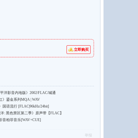
立即购买
洋影音内地版》2002/FLAC/城通
鎏金系列MQA | WAV
 [FLAC|96kHz/24bit]
l《环太平洋: 黑色禁区第二季》原声带【FLAC】
柏菲音乐[WAV+CUE]
举报