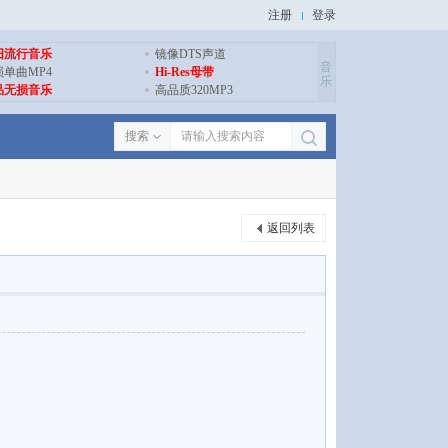
注册
登录
旧流行音乐
镜像DTS声道
音
损单曲MP4
Hi-Res母带
乐
品无损音乐
高品质320MP3
搜索
返回列表