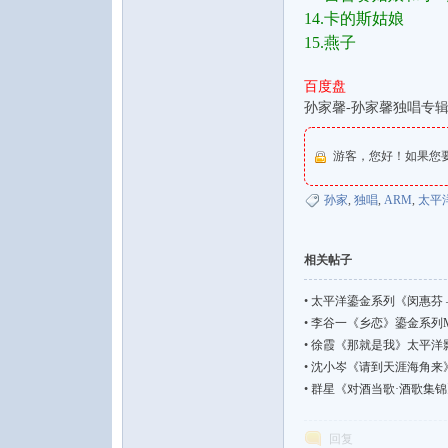
14.卡的斯姑娘
15.燕子
百度盘
孙家馨-孙家馨独唱专辑[
论
游客，您好！如果您
孙家
,
独唱
,
ARM
,
太平
相关帖子
•
太平洋鎏金系列《闵惠芬 – 江河
坛
•
李谷一《乡恋》鎏金系列MQA金碟
•
徐霞《那就是我》太平洋影音H
•
沈小岑《请到天涯海角来》
•
群星《对酒当歌·酒歌集锦》
回复