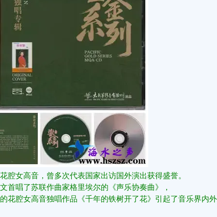
花腔女高音，曾多次代表国家出访国外演出获得盛誉。
用中文首唱了苏联作曲家格里埃尔的《声乐协奏曲》，
演唱的花腔女高音独唱作品《千年的铁树开了花》引起了音乐界内