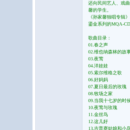
还向民间艺人、戏曲
馨的学生。
《孙家馨独唱专辑》
鎏金系列的MQA-
歌曲目录：
01.春之声
音
02.维也纳森林的故
03.夜莺
04.洋娃娃
05.索尔维格之歌
06.好妈妈
07.夏日最后的玫瑰
08.牧场之家
09.当我十七岁的时
乐
10.夜莺与玫瑰
11.金丝鸟
12.这儿好
13.吉普赛姑娘和小