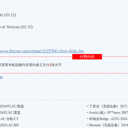
ght (03:12)
val Version) (02:33)
//www.discogs.com/release/31297841-Stray-Kids-Ate
付费内容
要查看本帖隐藏内容请向楼主支付
1
海水币
軌
24/FLAC/度盘
•
丁世光《无损合集》2017-20
4/FLAC/度盘
•
Arashi (嵐) - H**iness 20
FLAC 分軌/CT
•
布瑞吉Bridge - 023% 2024
6/FLAC/BD
•
Mustard《无损合集》2014-