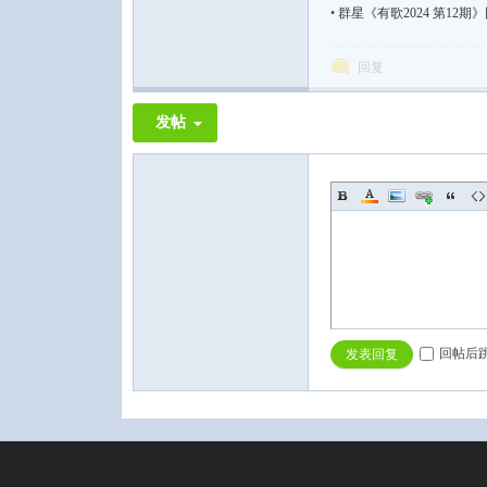
•
群星《有歌2024 第12期》国语
回复
发帖
音
回帖后
发表回复
乐