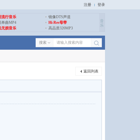
注册
登录
旧流行音乐
镜像DTS声道
音
损单曲MP4
Hi-Res母带
乐
品无损音乐
高品质320MP3
搜索
返回列表