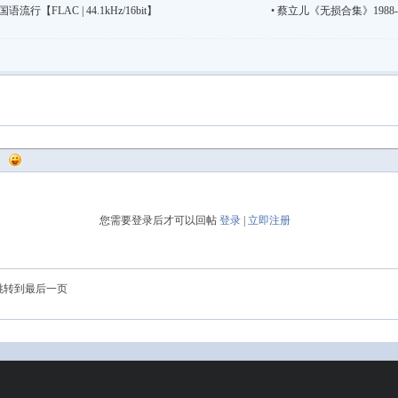
流行【FLAC | 44.1kHz/16bit】
•
蔡立儿《无损合集》1988-20
您需要登录后才可以回帖
登录
|
立即注册
跳转到最后一页