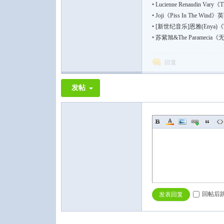
•
Lucienne Renaudin Vary
•
Joji《Piss In The Wind
•
[新世纪音乐]恩雅(Enya)《T
•
苏紫旭&The Paramecia《
回复
音
发帖
乐
回帖后
发表回复