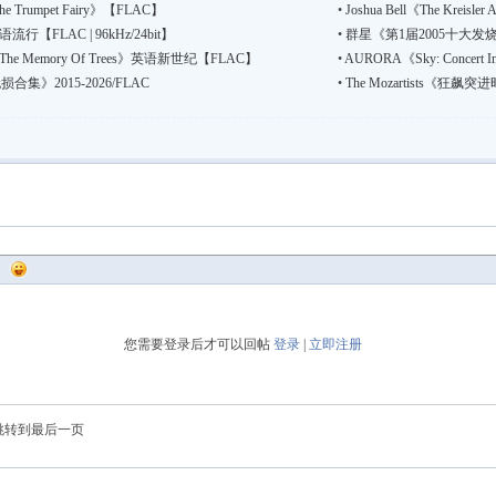
《The Trumpet Fairy》【FLAC】
•
Joshua Bell《The Krei
》英语流行【FLAC | 96kHz/24bit】
•
群星《第1届2005十大发烧
he Memory Of Trees》英语新世纪【FLAC】
•
AURORA《Sky: Concert
无损合集》2015-2026/FLAC
•
The Mozartists《狂飙
您需要登录后才可以回帖
登录
|
立即注册
跳转到最后一页