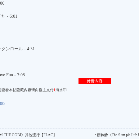
06
- 6:01
ンロール - 4:31
ave Fun - 3:08
付费内容
要查看本帖隐藏内容请向楼主支付
1
海水币
005
 THE GOBI》其他流行【FLAC】
•
蔡龄龄《The S im ple Lif