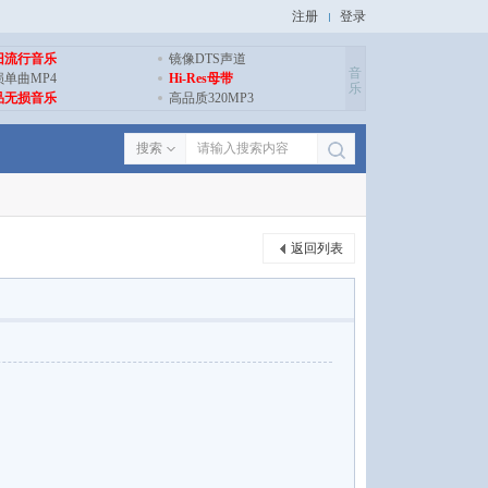
注册
登录
旧流行音乐
镜像DTS声道
音
损单曲MP4
Hi-Res母带
乐
品无损音乐
高品质320MP3
搜索
返回列表