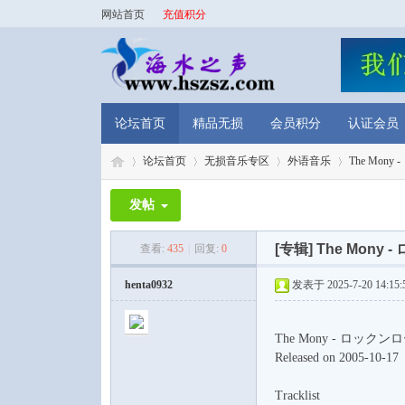
网站首页
充值积分
论坛首页
精品无损
会员积分
认证会员
论坛首页
无损音乐专区
外语音乐
The Mony -
发帖
海
»
›
›
›
[专辑]
The Mony -
查看:
435
|
回复:
0
henta0932
发表于 2025-7-20 14:15:
The Mony - ロックンローレ
Released on 2005-10-17
Tracklist