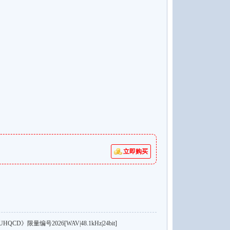
立即购买
e UHQCD》限量编号2026[WAV|48.1kHz|24bit]