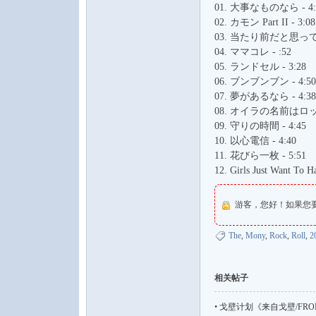
01. 大事なものなら - 4:
水
02. カモン Part II - 3:08
03. 当たり前だと思ってた 
04. ママコレ - :52
05. ランドセル - 3:28
06. ブンブンブン - 4:50
07. 夢があるなら - 4:38
08. オイラの名前はロック
09. 守りの時間 - 4:45
10. 以心電信 - 4:40
之
11. 花びら一枚 - 5:51
12. Girls Just Want To H
游客，您好！如果您
The
,
Mony
,
Rock
,
Roll
,
2
相关帖子
声
•
戈壁计划《来自戈壁/FROM