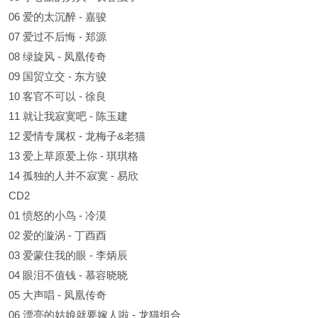
06 爱的太沉醉 - 嘉骏
07 爱过不后悔 - 郑源
08 绿旋风 - 凤凰传奇
09 国贸立交 - 东方骏
10 客官不可以 - 徐良
11 就让我寂寞吧 - 陈玉建
12 爱情专属权 - 龙梅子&老猫
13 爱上草原爱上你 - 琪琪格
14 孤独的人并不寂寞 - 易欣
CD2
01 愤怒的小鸟 - 冷漠
02 爱的漩涡 - 丁酉酉
03 爱蒙住我的眼 - 李炳辰
04 眼泪不值钱 - 慕容晓晓
05 大声唱 - 凤凰传奇
06 漂亮的姑娘就要嫁人啦 - 龙猫组合