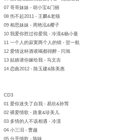
07 哥哥妹妹 - 胡小宝&门丽
08 伤不起2011 - 王麟&老猫
09 相思妹妹 - 周艳泓&樱子
10 我爱你胜过你爱我 - 冷漠&杨小曼
11 一个人的寂寞两个人的错 - 贺一航
12 爱情这杯酒谁喝都得醉 - 闫旭
13 姑娘请你嫁给我 - 马文吉
14 恋曲2012 - 陈玉建&陈美惠
CD3
01 爱你迷失了自我 - 易欣&孙莺
02 裸爱情歌 - 路童&珍美儿
03 多情的人不该相遇 - 冷漠
04 小三泪 - 曹越
05 分手情歌 - 陈咏