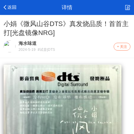
详情
小娟《微风山谷DTS》真发烧品质！首首主
打[光盘镜像NRG]
海水味道
+ 关注
2024-5-19
#试音|DTS