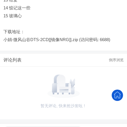
14 惦记这一些
15 玻璃心
下载地址：
小娟-微风山谷DTS-2CD[[镜像NRG]].zip
(访问密码: 6688)
评论列表
倒序浏览
暂无评论, 快来抢沙发吆！