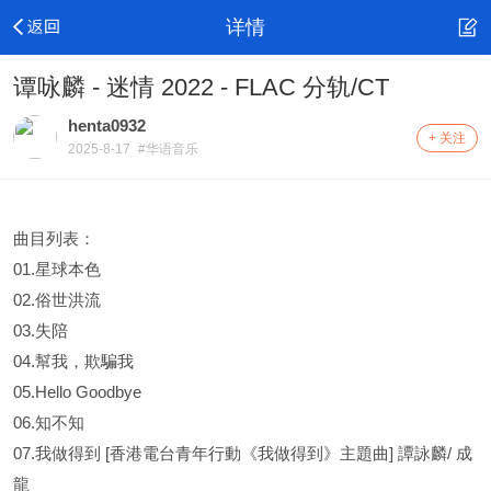
详情
谭咏麟 - 迷情 2022 - FLAC 分轨/CT
henta0932
+ 关注
2025-8-17
#华语音乐
曲目列表：
01.星球本色
02.俗世洪流
03.失陪
04.幫我，欺騙我
05.Hello Goodbye
06.知不知
07.我做得到 [香港電台青年行動《我做得到》主題曲] 譚詠麟/ 成
龍