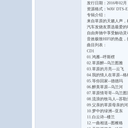
发行日期：2016年02月
水
资源格式：WAV DTS-ES
专辑介绍：
来自草原的天籁人声，
汽车发烧友票选最爱的
自由奔驰中享受触动灵
音效极致HIFI的热盘
曲目列表：
CD1
01.鸿雁--呼斯楞
之
02.草原醉--乌兰图雅
03.草原的月亮—云飞
04.我的情人在草原--格
05.等你回家--德德玛
06.醉美草原--乌兰河
07.草原情哥哥--乌兰图
08.流浪的牧马人--苏
09.父亲的草原母亲的河
10.梦中的绿洲--亚东
11.白云诗--楼兰
声
12.一曲相送--图桠格