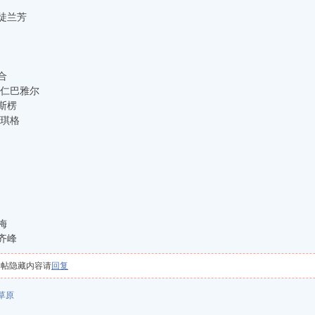
司徒兰芳
合
布仁巴雅尔
呼斯楞
琪琪格
梅
-齐峰
本帖隐藏内容请
回复
草原