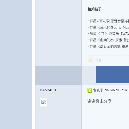
相关帖子
•
群星 - 百花殺 原聲音樂專輯 
•
群星《音乐的多元化 (Music I
•
群星《 门 》纯音乐【WAV | 4
论
•
群星《山间间奏: 罗素·
•
群星《滚石金韵民歌·重新发
回复
lbz2234131
发表于 2025-8-20 22:04:
坛
谢谢楼主分享