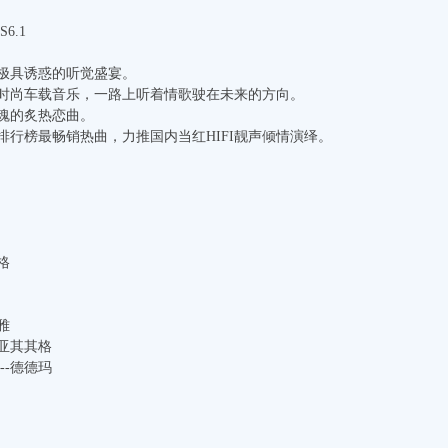
6.1
极具诱惑的听觉盛宴。
时尚车载音乐，一路上听着情歌驶在未来的方向。
魂的炙热恋曲。
，排行榜最畅销热曲，力推国内当红HIFI靓声倾情演绎。
格
雅
勒亚其其格
--德德玛