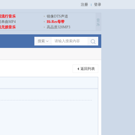
注册
登录
旧流行音乐
镜像DTS声道
音
损单曲MP4
Hi-Res母带
乐
品无损音乐
高品质320MP3
搜索
返回列表