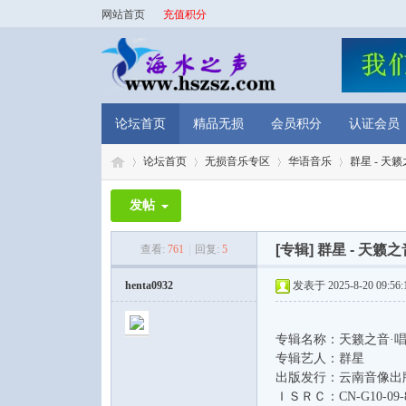
网站首页
充值积分
论坛首页
精品无损
会员积分
认证会员
论坛首页
无损音乐专区
华语音乐
群星 - 天籁之
发帖
海
»
›
›
›
[专辑]
群星 - 天籁之音
查看:
761
|
回复:
5
henta0932
发表于 2025-8-20 09:56:
专辑名称：天籁之音·唱
专辑艺人：群星
出版发行：云南音像出
ＩＳＲＣ：CN-G10-09-84