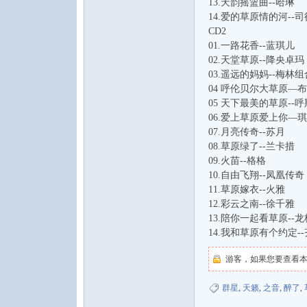
13.天韵摇篮曲--哈琳
14.爱的草原情的河--
CD2
01.一路花香--蓝琪儿
02.天堂草原--降央卓玛
03.遥远的妈妈--梅林组
04 呼伦贝尔大草原—
05 天下最美的草原--
音
06.爱上草原爱上你—
07.月亮传奇--苏月
08.草原绿了--兰卡措
09.火苗--格格
10.自由飞翔--凤凰传奇
11.草原嫁衣--火雅
12.彩云之南--徐千雅
13.陪你一起看草原--龙
14.我和草原有个约定-
乐
游客，如果您要查看
群星
,
天籁
,
之音
,
醉了
,