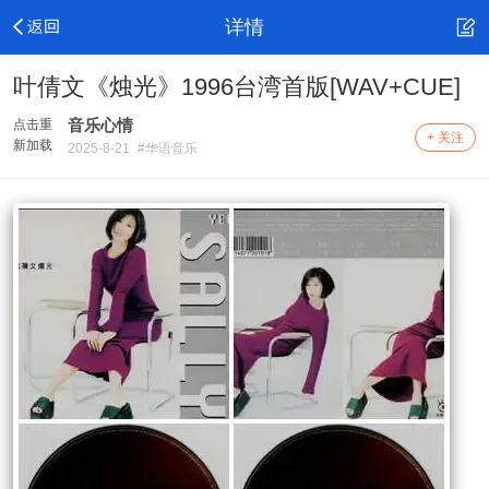
详情
叶倩文《烛光》1996台湾首版[WAV+CUE]
音乐心情
点击重
+ 关注
新加载
2025-8-21
#华语音乐