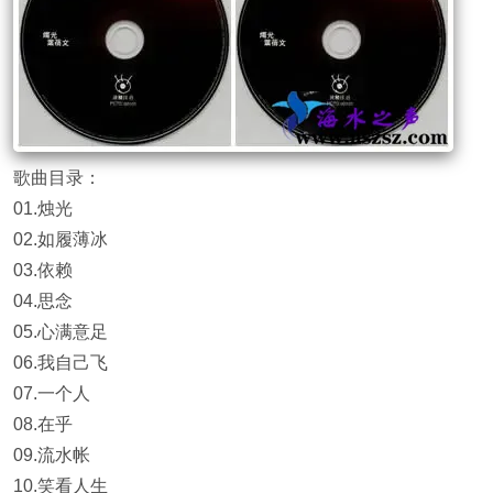
歌曲目录：
01.烛光
02.如履薄冰
03.依赖
04.思念
05.心满意足
06.我自己飞
07.一个人
08.在乎
09.流水帐
10.笑看人生