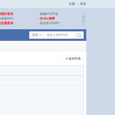
注册
登录
旧流行音乐
镜像DTS声道
音
损单曲MP4
Hi-Res母带
乐
品无损音乐
高品质320MP3
搜索
返回列表