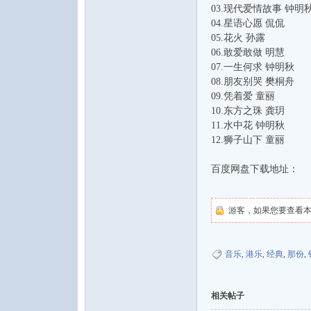
03.现代爱情故事 钟明
04.星语心愿 侃侃
05.花火 孙露
06.敢爱敢做 明慧
07.一生何求 钟明秋
08.朋友别哭 樊桐舟
09.凭着爱 童丽
10.东方之珠 龚玥
11.水中花 钟明秋
12.狮子山下 童丽
百度网盘下载地址：
游客，如果您要查看
音乐
,
港乐
,
经典
,
那份
,
相关帖子