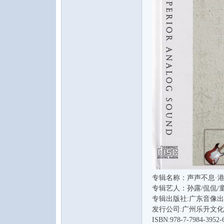
水
之
专辑名称：声声不息·港
专辑艺人：孙露/侃侃/
专辑出版社:广东音像
声
发行公司:广州乐升文
ISBN:978-7-7984-3952-