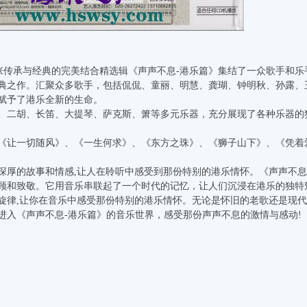
一张传承与经典的完美结合精选辑《声声不息-港乐篇》集结了一众歌手和
典之作。汇聚众多歌手，包括侃侃、童丽、明慧、龚瑚、钟明秋、孙露、
赋予了港乐全新的生命。
、二胡、长笛、大提琴、萨克斯、箫等多元乐器，充分展现了各种乐器的
《让一切随风》、《一生何求》、《东方之珠》、《狮子山下》、《凭着
深厚的故事和情感,让人在聆听中感受到那份特别的港乐情怀。《声声不息
顾和致敬。它用音乐串联起了一个时代的记忆，让人们沉浸在港乐的独特
旋律,让你在音乐中感受那份特别的港乐情怀。无论是怀旧的老歌还是现
进入《声声不息-港乐篇》的音乐世界，感受那份声声不息的激情与感动!