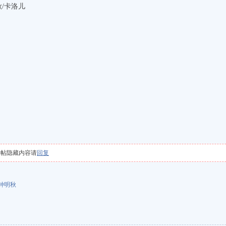
秋/卡洛儿
本帖隐藏内容请
回复
钟明秋