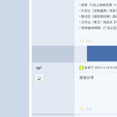
•
群星《G弦上的咏叹调: 十五种变
•
久石让《交响盛典》纯音乐【FLA
•
陈洁仪《国语真经典》国语流行【F
•
王中山《筝王》纯音乐【WAV |
•
张玮伽/钟明秋《广岛之恋》国语
回复
zjg5
发表于 2024-11-24 01:20
谢谢分享
回复