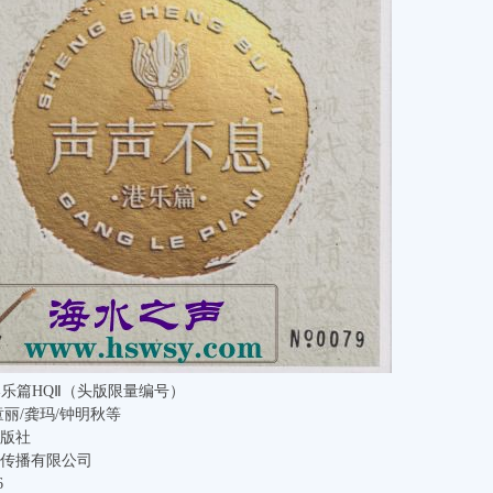
乐篇HQⅡ（头版限量编号）
童丽/龚玛/钟明秋等
出版社
化传播有限公司
6