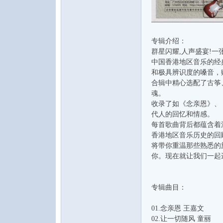
专辑介绍：
群星闪耀,人声盛宴!
论
中国香港地区音乐的经
和极具辨识度的嗓音，
合辑中精心选配了古筝
魂。
收录了如《念亲恩》、
代人的回忆和情感。
每首歌曲背后都蕴含着
香港地区音乐历史的回
将带你重温那些熟悉的
你。现在就让我们一起
坛
专辑曲目：
01.念亲恩 王嘉文
02.让一切随风 童丽