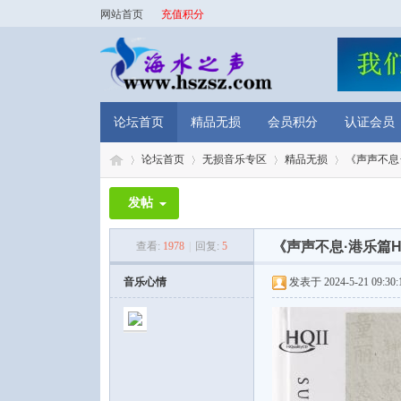
网站首页
充值积分
论坛首页
精品无损
会员积分
认证会员
论坛首页
无损音乐专区
精品无损
《声声不息·
发帖
海
»
›
›
›
《声声不息·港乐篇H
查看:
1978
|
回复:
5
音乐心情
发表于 2024-5-21 09:30: