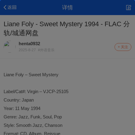
详情
Liane Foly - Sweet Mystery 1994 - FLAC 分
轨/城通网盘
henta0932
+ 关注
2025-8-27
#外语音乐
Liane Foly – Sweet Mystery
Label/Cat#: Virgin – VJCP-25105
Country: Japan
Year: 11 May 1994
Genre: Jazz, Funk, Soul, Pop
Style: Smooth Jazz, Chanson
Format: CD, Album, Reissue