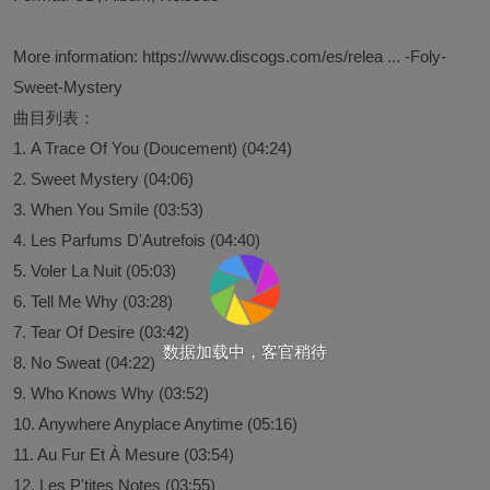
More information:
https://www.discogs.com/es/relea ... -Foly-
Sweet-Mystery
曲目列表：
1. A Trace Of You (Doucement) (04:24)
2. Sweet Mystery (04:06)
3. When You Smile (03:53)
4. Les Parfums D'Autrefois (04:40)
5. Voler La Nuit (05:03)
6. Tell Me Why (03:28)
7. Tear Of Desire (03:42)
数据加载中，客官稍待
8. No Sweat (04:22)
9. Who Knows Why (03:52)
10. Anywhere Anyplace Anytime (05:16)
11. Au Fur Et À Mesure (03:54)
12. Les P'tites Notes (03:55)