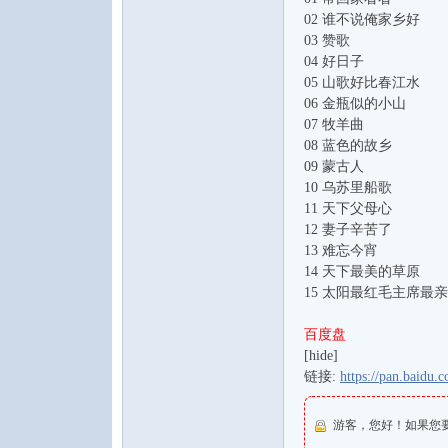
02 谁不说俺家乡好
03 赞歌
04 好日子
05 山歌好比春江水
06 金瓶似的小山
论
07 牧羊曲
08 蓝色的故乡
09 蒙古人
10 乌苏里船歌
11 天下父母心
12 妻子辛苦了
13 难忘今宵
14 天下最美的草原
15 太阳最红毛主席最亲
坛
百度盘
[hide]
链接:
https://pan.bai
游客，您好！如果您