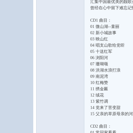
汇集中国最优美的靓歌
曾经在心中留下难忘记
CD1 曲目：
01 微山湖--童丽
02 新小城故事
03 映山红
04 唱支山歌给党听
音
05 十送红军
06 浏阳河
07 珊瑚颂
08 洪湖水浪打浪
09 南泥湾
10 红梅赞
11 绣金匾
12 绒花
13 紫竹调
14 党来了苦变甜
乐
15 父亲的草原母亲的河
CD2 曲目：
01 常回家看看