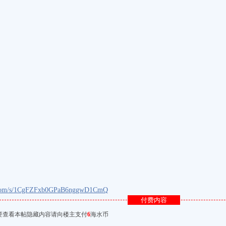
du.com/s/1CgFZFxb0GPaB6nggwD1CmQ
付费内容
要查看本帖隐藏内容请向楼主支付
6
海水币