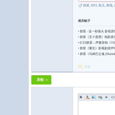
群星
,
HIFI
,
歌王
,
再现
,
相关帖子
•
群星 - 這一秒過火 影視原聲帶
•
群星《五十度黑》电影原声
•
[CD]群星—声雅音响《33周
•
群星《重生》影视剧原声带 国语流
•
群星《马林巴之魂 (Marimb
回复
发帖