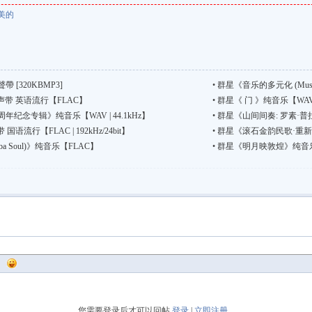
美的
 [320KBMP3]
•
群星《音乐的多元化 (Music I
带 英语流行【FLAC】
•
群星《 门 》纯音乐【WAV | 4
年纪念专辑》纯音乐【WAV | 44.1kHz】
•
群星《山间间奏: 罗素·
行【FLAC | 192kHz/24bit】
•
群星《滚石金韵民歌·重新发
a Soul)》纯音乐【FLAC】
•
群星《明月映敦煌》纯音乐【WAV
您需要登录后才可以回帖
登录
|
立即注册