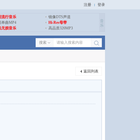
注册
登录
旧流行音乐
镜像DTS声道
音
损单曲MP4
Hi-Res母带
乐
品无损音乐
高品质320MP3
搜索
返回列表