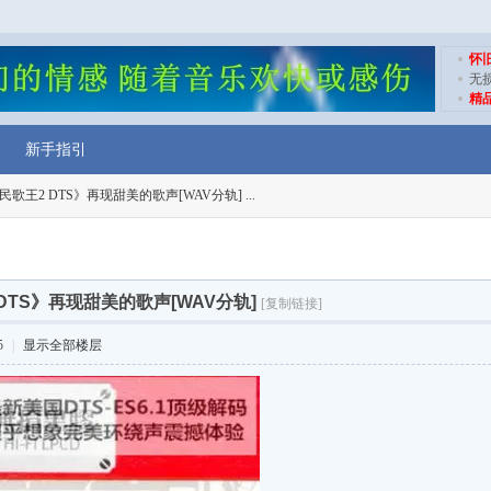
怀
无
精
新手指引
民歌王2 DTS》再现甜美的歌声[WAV分轨] ...
 DTS》再现甜美的歌声[WAV分轨]
[复制链接]
5
|
显示全部楼层