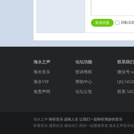
回帖后
发表回复
海水之声
论坛功能
联系我们
海水音乐
投诉维权
微信号:wg
海水VIP
帮助中心
QQ:5452
免责声明
论坛公告
联系:5452
海水之声
聆听音乐 品味人生 让我们一起聆听美妙的音乐
听着音乐 感受生活 感动自己 陪你一起慢慢变老 海水之声音乐