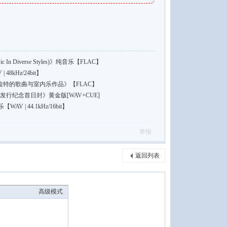
n Diverse Styles)》纯音乐【FLAC】
8kHz/24bit】
普拉特的歌曲与室内乐作品》【FLAC】
行纪念首日封》黄金版[WAV+CUE]
 | 44.1kHz/16bit】
举报
返回列表
高级模式