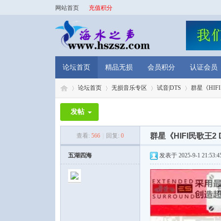
网站首页
充值积分
论坛首页
精品无损
会员积分
认证会员
论坛首页
无损音乐专区
试音|DTS
群星《HIFI
发帖
海
»
›
›
›
群星《HIFI民歌王2
查看:
566
|
回复:
0
五湖四海
发表于 2025-9-1 21:53:4