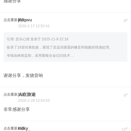
感谢分享
jfzqwu
点击重新加载
#
8
2026-2-17 12:52:41
引用:
音乐心情 发表于 2025-11-9 22:18
收录了18首经典歌曲，展现了其温润通透的嗓音和细腻的情感处理‌。
专辑由林烁监制，采用紫银合金(QS)技术 ...
谢谢分享，发烧音响
人在旅途
点击重新加载
#
9
2026-2-28 15:04:53
非常感谢分享
ricky_
点击重新加载
#
10