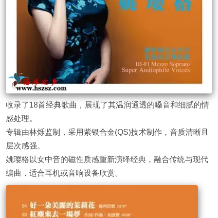
收录了18首经典歌曲，展现了其温润通透的嗓音和细腻的情
感处理‌。
专辑由林烁监制，采用紫银合金(QS)技术制作，音质清晰且
层次感强‌。
姚璎格以女中音的磁性质感重新演绎经典，融合传统与现代
编曲，适合耳机或音响设备欣赏‌。