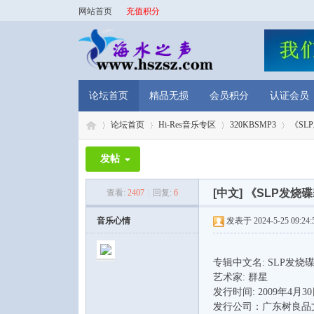
网站首页
充值积分
论坛首页
精品无损
会员积分
认证会员
论坛首页
Hi-Res音乐专区
320KBSMP3
《SL
发帖
海
»
›
›
›
[中文]
《SLP发烧碟
查看:
2407
|
回复:
6
音乐心情
发表于 2024-5-25 09:24:
专辑中文名: SLP发烧
艺术家: 群星
发行时间: 2009年4月3
发行公司：广东树良品