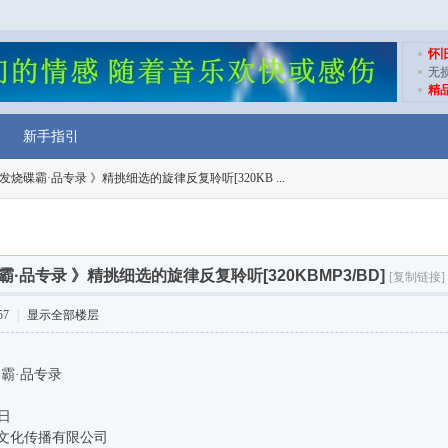
怀
无
精
新手指引
P发烧碟霸·品专录 》精挑细选的旋律反复聆听[320KB ...
霸·品专录 》精挑细选的旋律反复聆听[320KBMP3/BD]
[复制链接]
57
|
显示全部楼层
碟霸·品专录
0日
文化传播有限公司