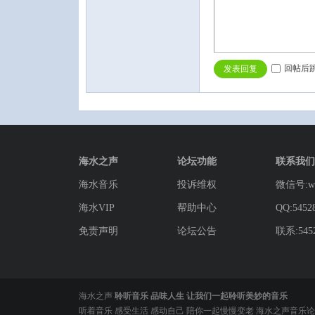
回帖后
发表回复
海水之声
论坛功能
联系我们
海水音乐
投诉维权
微信号:wg
海水VIP
帮助中心
QQ:5452
免责声明
论坛公告
联系:5452
海水之声
聆听音乐 品味人生 让我们一起聆听美妙的音乐
听着音乐 感受生活 感动自己 陪你一起慢慢变老 海水之声音乐