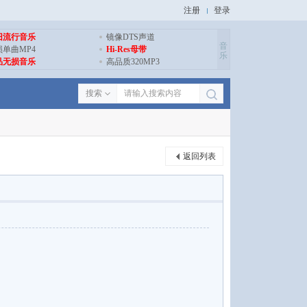
注册
登录
旧流行音乐
镜像DTS声道
音
损单曲MP4
Hi-Res母带
乐
品无损音乐
高品质320MP3
搜索
返回列表