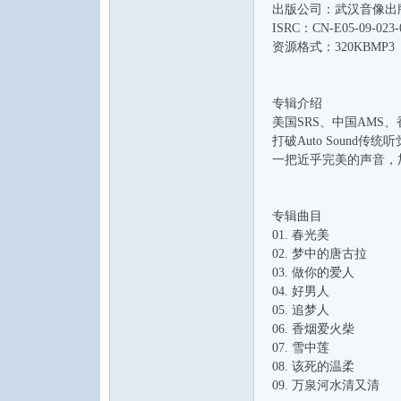
出版公司：武汉音像出
水
ISRC：CN-E05-09-023-0
资源格式：320KBMP3
专辑介绍
美国SRS、中国AMS、香
打破Auto Sound
一把近乎完美的声音，
之
专辑曲目
01. 春光美
02. 梦中的唐古拉
03. 做你的爱人
04. 好男人
05. 追梦人
06. 香烟爱火柴
07. 雪中莲
08. 该死的温柔
声
09. 万泉河水清又清