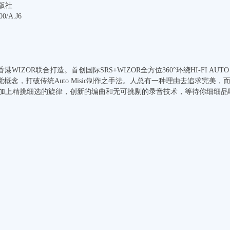
版社
0/A.J6
港WIZOR联合打造。首创国际SRS+WIZOR全方位360°环绕HI-FI AUT
传统听觉概念，打破传统Auto Misic制作之手法。人总有一种理由去追求完美
加上精挑细选的旋律，创新的编曲和无可挑剔的录音技术，等待你细细品