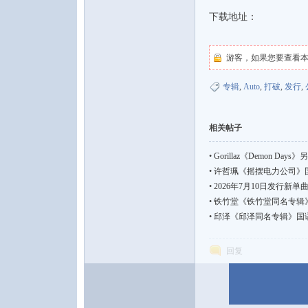
下载地址：
游客，如果您要查看
专辑
,
Auto
,
打破
,
发行
,
音
相关帖子
•
Gorillaz《Demon Days》
•
许哲珮《摇摆电力公司》国语流行
•
2026年7月10日发行新单曲10
•
铁竹堂《铁竹堂同名专辑》国语嘻
•
邱泽《邱泽同名专辑》国语流行【F
回复
乐